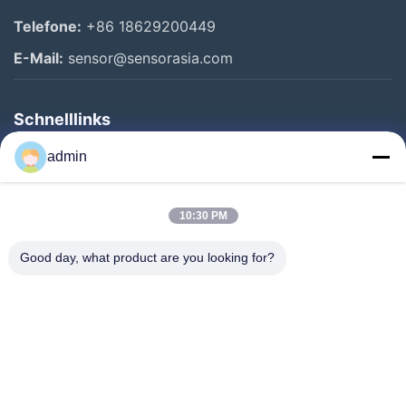
Telefone:
+86 18629200449
E-Mail:
sensor@sensorasia.com
Schnelllinks
Haus
admin
Produkte
10:30 PM
VR-Show
Über Uns
Good day, what product are you looking for?
Fabrik-Ausflug
Qualitätskontrolle
Kontakt US
Fordern Sie Ein Zitat