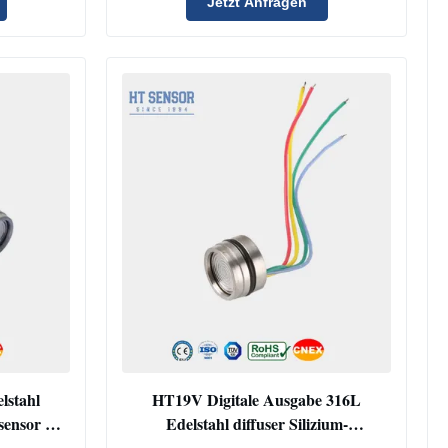
Jetzt Anfragen
lstahl
HT19V Digitale Ausgabe 316L
sensor mit
Edelstahl diffuser Silizium-
Drucksensor-Sender