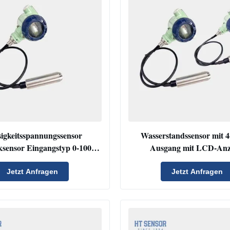
sigkeitsspannungssensor
Wasserstandssensor mit
ksensor Eingangstyp 0-100
Ausgang mit LCD-Anz
4-20mA Spannungssensor
Flüssigkeitssender Se
striktionsspannungssensor
Füllstandssensor
Jetzt Anfragen
Jetzt Anfragen