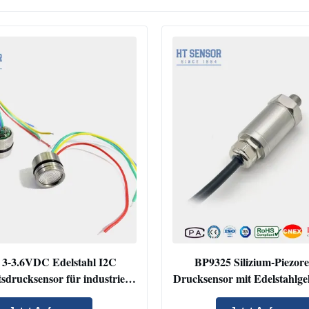
3-3.6VDC Edelstahl I2C
BP9325 Silizium-Piezores
tsdrucksensor für industrielle
Drucksensor mit Edelstahlg
Anwendungen
analoger Ausgabe