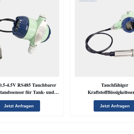
0.5-4.5V RS485 Tauchbarer
Tauchfähiger
tandssensor für Tank- und
Kraftstoffflüssigkeitss
egelmessung Drucksensor
Tankdrucktransmitter Tauc
Transmitter
Wassertankfüllstandss
Jetzt Anfragen
Jetzt Anfragen