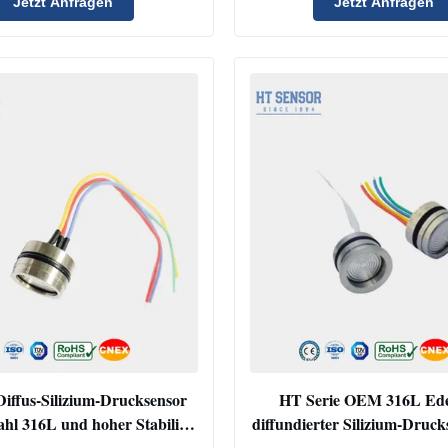
Jetzt Anfragen
Jetzt Anfragen
ffus-Silizium-Drucksensor
HT Serie OEM 316L Ede
ahl 316L und hoher Stabilität
diffundierter Silizium-Druck
- und Flüssigkeitsmessung
IP65 Schutz