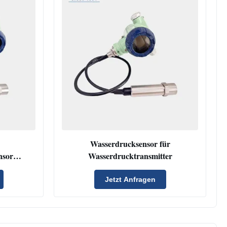
Wasserdrucksensor für
ensor
Wasserdrucktransmitter
hfähiger
ensor
Jetzt Anfragen