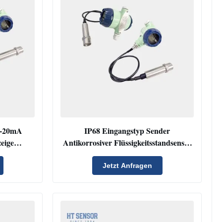
 4-20mA
IP68 Eingangstyp Sender
eige
Antikorrosiver Flüssigkeitsstandsensor
nsor
Sender Tiefenwasserstandsensor
Jetzt Anfragen