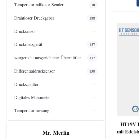
Temperaturindikator-Sender
38
Drahtloser Druckgeber
188
Drucksensor
Druckmessgerät
157
waagerecht ausgerichteter Übermittler
137
Differentialdrucksensor
130
Druckschalter
Digitales Manometer
Temperaturmessung
HT19V Di
mit Edelst
Mr. Merlin
für Gas