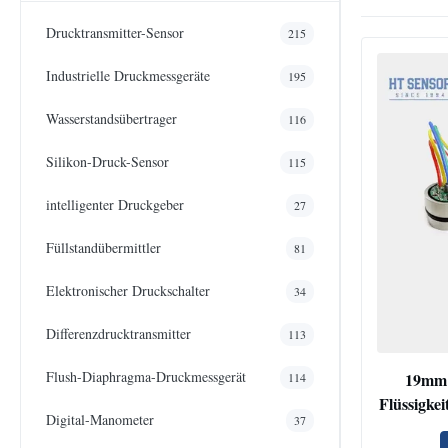
Drucktransmitter-Sensor
215
Industrielle Druckmessgeräte
195
Wasserstandsübertrager
116
Silikon-Druck-Sensor
115
intelligenter Druckgeber
27
Füllstandübermittler
81
Elektronischer Druckschalter
34
Differenzdrucktransmitter
113
Flush-Diaphragma-Druckmessgerät
19mm 
114
Flüssigkei
Digital-Manometer
37