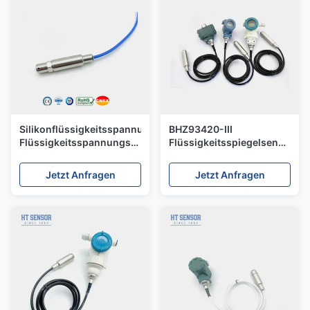
Silikonflüssigkeitsspannungssender
BHZ93420-III
Flüssigkeitsspannungssensor
Flüssigkeitsspiegelsensor
Benzinspannungssensor
Sende 0,1% Genauigkeit
Piezoresistive
Wasserspiegelsensor 4
Jetzt Anfragen
Jetzt Anfragen
20ma