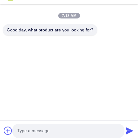
Produkte
7:13 AM
VR-Show
Über Uns
Good day, what product are you looking for?
Fabrik-Ausflug
Qualitätskontrolle
Kontakt US
Fordern Sie Ein Zitat
Nachrichten
Follow Us
©2023- Baoji Hengtong Electronics Co., LTD. Alle Rechte vorbehalten