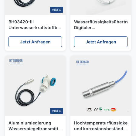
VIDEO
BH93420-III
Wasserflüssigkeitsübertragu
Unterwasserkraftstoffbehälter
Digitaler
Niveausensor
Tauchwasserübertragungsge
Wasserbehälter
Jetzt Anfragen
Jetzt Anfragen
Niveausensor 4-20mA
VIDEO
Aluminiumlegierung
Hochtemperaturflüssigkeitsü
Wasserspiegeltransmitter
und korrosionsbeständig
4 20ma
IP68 wasserdicht