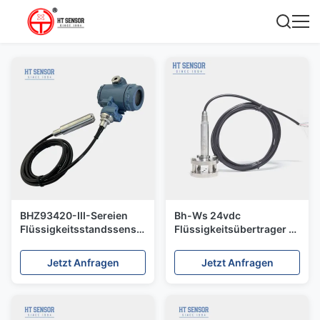
BHZ93420-III-Sereien
Bh-Ws 24vdc
Flüssigkeitsstandssensor
Flüssigkeitsübertrager 4-
316L Drucktransmitter
20ma Wasserübertrager
Hart-Vereinbarung
Abwasserbehandlung
Jetzt Anfragen
Jetzt Anfragen