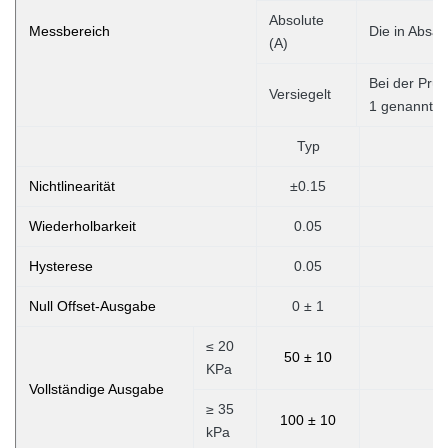
Absolute
Messbereich
Die in Absat
(A)
Bei der Prüf
Versiegelt
1 genannte
Typ
Nichtlinearität
±0.15
Wiederholbarkeit
0.05
Hysterese
0.05
Null Offset-Ausgabe
0 ± 1
≤ 20
50 ± 10
KPa
Vollständige Ausgabe
≥ 35
100 ± 10
kPa