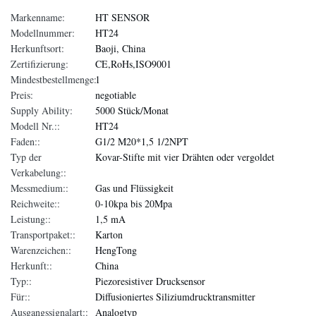
Markenname:
HT SENSOR
Modellnummer:
HT24
Herkunftsort:
Baoji, China
Zertifizierung:
CE,RoHs,ISO9001
Mindestbestellmenge:
1
Preis:
negotiable
Supply Ability:
5000 Stück/Monat
Modell Nr.::
HT24
Faden::
G1/2 M20*1,5 1/2NPT
Typ der
Kovar-Stifte mit vier Drähten oder vergoldet
Verkabelung::
Messmedium::
Gas und Flüssigkeit
Reichweite::
0-10kpa bis 20Mpa
Leistung::
1,5 mA
Transportpaket::
Karton
Warenzeichen::
HengTong
Herkunft::
China
Typ::
Piezoresistiver Drucksensor
Für::
Diffusioniertes Siliziumdrucktransmitter
Ausgangssignalart::
Analogtyp