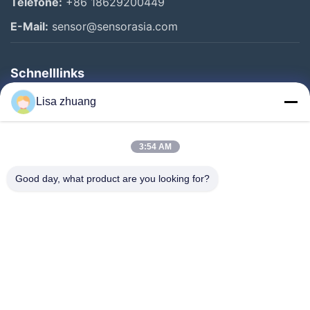
Telefone:
+86 18629200449
E-Mail:
sensor@sensorasia.com
Schnelllinks
Haus
Lisa zhuang
Produkte
3:54 AM
VR-Show
Über Uns
Good day, what product are you looking for?
Fabrik-Ausflug
Qualitätskontrolle
Kontakt US
Fordern Sie Ein Zitat
Nachrichten