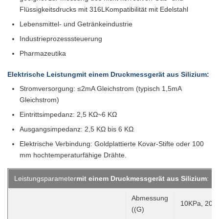
Flüssigkeitsdrucks mit 316L
Kompatibilität mit Edelstahl
Lebensmittel- und Getränkeindustrie
Industrieprozesssteuerung
Pharmazeutika
Elektrische Leistung
mit einem Druckmessgerät aus Silizium
:
Stromversorgung: ≤2mA Gleichstrom (typisch 1,5mA
Gleichstrom)
Eintrittsimpedanz: 2,5 KΩ~6 KΩ
Ausgangsimpedanz: 2,5 KΩ bis 6 KΩ
Elektrische Verbindung: Goldplattierte Kovar-Stifte oder 100
mm hochtemperaturfähige Drähte.
Leistungsparameter
mit einem Druckmessgerät aus Silizium
:
Abmessung
10KPa, 20K
((G)