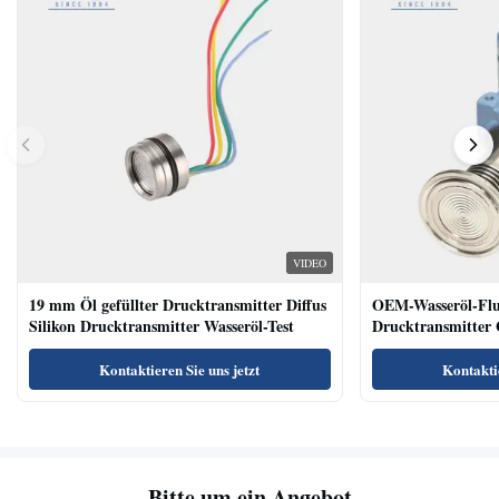
VIDEO
19 mm Öl gefüllter Drucktransmitter Diffus
OEM-Wasseröl-Fl
Silikon Drucktransmitter Wasseröl-Test
Drucktransmitter 
Niveausendersenso
Kontaktieren Sie uns jetzt
Kontaktie
Bitte um ein Angebot