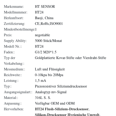
Markenname:
HT SENSOR
Modellnummer:
HT24
Herkunftsort:
Baoji, China
Zertifizierung:
CE,RoHs,ISO9001
Mindestbestellmenge:
1
Preis:
negotiable
Supply Ability:
5000 Stück/Monat
Modell Nr.::
HT24
Faden::
G1/2 M20*1.5
Typ der
Goldplattierte Kovar-Stifte oder Vierdraht-Stifte
Verkabelung::
Messmedium::
Luft und Flüssigkeit
Reichweite::
0-10kpa bis 20Mpa
Leistung::
1,5 mA
Typ::
Piezoresistiver Siliziumdrucksensor
Ausgangssignalart::
Analogtyp mv-Signal
Material::
316L S. S.
Anpassung::
Verfügbar OEM und ODM
HT24 Flush-Silizium-Drucksensor
Hervorheben:
,
Silikon-Drucksensor Hygienische Umwelt
,