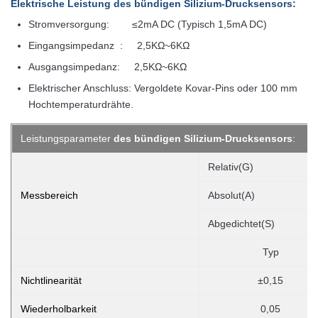
Elektrische Leistung
des bündigen Silizium-Drucksensors
:
Stromversorgung: ≤2mA DC (Typisch 1,5mA DC)
Eingangsimpedanz : 2,5KΩ~6KΩ
Ausgangsimpedanz: 2,5KΩ~6KΩ
Elektrischer Anschluss: Vergoldete Kovar-Pins oder 100 mm
Hochtemperaturdrähte.
Leistungsparameter
des bündigen Silizium-Drucksensors
:
Relativ(G)
Messbereich
Absolut(A)
Abgedichtet(S)
Typ
Nichtlinearität
±0,15
Wiederholbarkeit
0,05