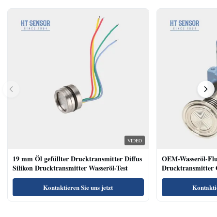
VIDEO
19 mm Öl gefüllter Drucktransmitter Diffus
OEM-Wasseröl-Fl
Silikon Drucktransmitter Wasseröl-Test
Drucktransmitter 
Niveausendersenso
Kontaktieren Sie uns jetzt
Kontaktie