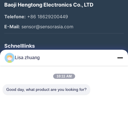
Baoji Hengtong Electronics Co., LTD
Telefone:
+86 18629200449
E-Mail:
sensor@sensorasia.com
Schnelllinks
Haus
Lisa zhuang
Produkte
10:11 AM
VR-Show
Über Uns
Good day, what product are you looking for?
Fabrik-Ausflug
Qualitätskontrolle
Kontakt US
Fordern Sie Ein Zitat