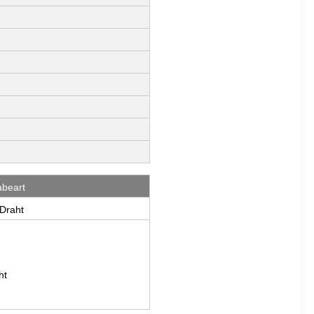
beart
 Draht
ht