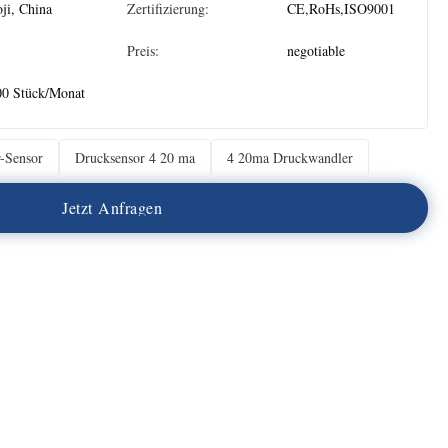
ji, China
Zertifizierung:
CE,RoHs,ISO9001
Preis:
negotiable
00 Stück/Monat
r-Sensor
Drucksensor 4 20 ma
4 20ma Druckwandler
J
e
t
z
t
A
n
f
r
a
g
e
n