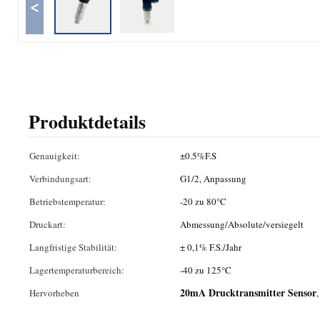
<
Produktdetails
Genauigkeit:
±0.5%F.S
Verbindungsart:
G1/2, Anpassung
Betriebstemperatur:
-20 zu 80°C
Druckart:
Abmessung/Absolute/versiegelt
Langfristige Stabilität:
± 0,1% F.S./Jahr
Lagertemperaturbereich:
-40 zu 125°C
20mA Drucktransmitter Sensor
Hervorheben