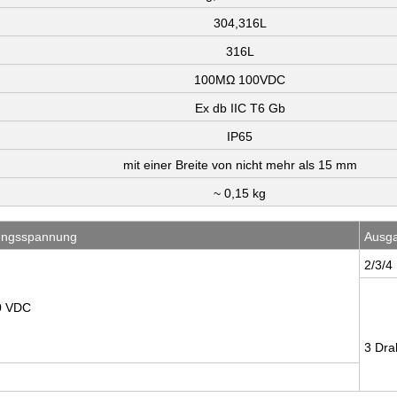
304,316L
316L
100MΩ 100VDC
Ex db IIC T6 Gb
IP65
mit einer Breite von nicht mehr als 15 mm
~ 0,15 kg
ungsspannung
Ausga
2/3/4
0 VDC
3 Dra