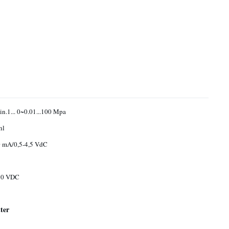
ein.1... 0~0.01...100 Mpa
hl
0 mA/0,5-4,5 VdC
 30 VDC
ter