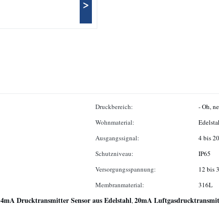
>
Druckbereich:
- Oh, n
Wohnmaterial:
Edelsta
Ausgangssignal:
4 bis 2
Schutzniveau:
IP65
Versorgungsspannung:
12 bis
Membranmaterial:
316L
4mA Drucktransmitter Sensor aus Edelstahl
20mA Luftgasdrucktransmit
,
,