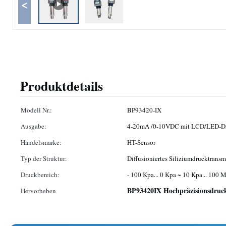
<
Produktdetails
Modell Nr.:
BP93420-IX
Ausgabe:
4-20mA /0-10VDC mit LCD/LED-Di
Handelsmarke:
HT-Sensor
Typ der Struktur:
Diffusioniertes Siliziumdrucktransm
Druckbereich:
- 100 Kpa... 0 Kpa ~ 10 Kpa... 100 
BP93420IX Hochpräzisionsdruc
Hervorheben