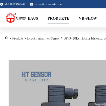
+86 18629200449
sensor@sensorasia.com
HAUS
PRODUKTE
VR-SHOW
Produits
Drucktransmitter-Sensor
BP93420IX Hochpräzisionsdruc