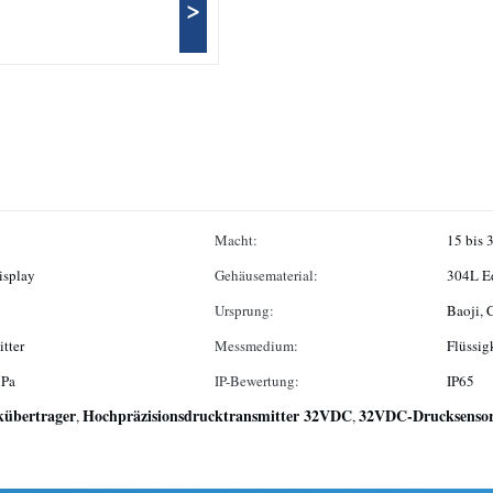
>
Macht:
15 bis
splay
Gehäusematerial:
304L Ed
Ursprung:
Baoji, 
itter
Messmedium:
Flüssig
MPa
IP-Bewertung:
IP65
kübertrager
Hochpräzisionsdrucktransmitter 32VDC
32VDC-Drucksensor f
,
,