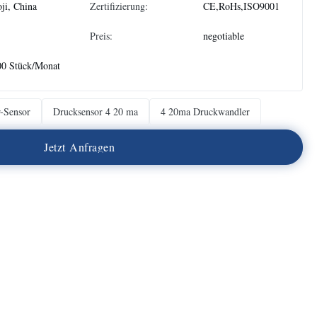
ji, China
Zertifizierung:
CE,RoHs,ISO9001
Preis:
negotiable
00 Stück/Monat
r-Sensor
Drucksensor 4 20 ma
4 20ma Druckwandler
J
e
t
z
t
A
n
f
r
a
g
e
n