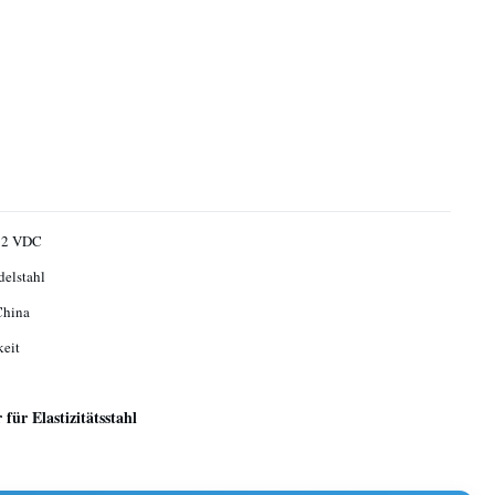
 32 VDC
elstahl
China
keit
ür Elastizitätsstahl