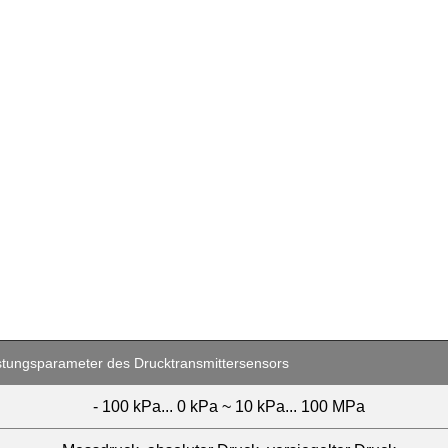
stungsparameter des Drucktransmittersensors
- 100 kPa... 0 kPa ~ 10 kPa... 100 MPa