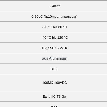
2.4Khz
0-70oC ((≤10mpa, anpassbar)
-20 °C bis 80 °C
-40 °C bis 120 °C
10g,55Hz ~ 2kHz
aus Aluminium
316L
100MΩ 100VDC
Ex ia IIC T6 Ga