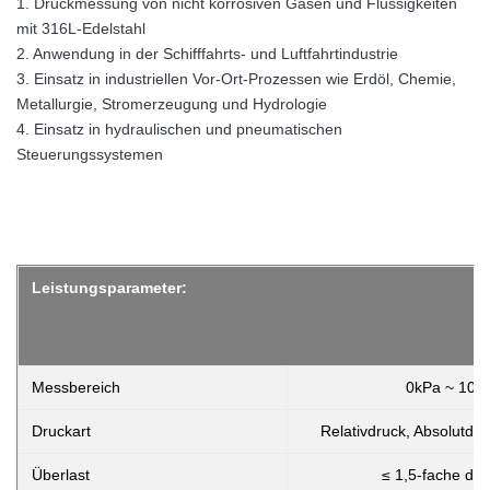
1. Druckmessung von nicht korrosiven Gasen und Flüssigkeiten
mit 316L-Edelstahl
2. Anwendung in der Schifffahrts- und Luftfahrtindustrie
3. Einsatz in industriellen Vor-Ort-Prozessen wie Erdöl, Chemie,
Metallurgie, Stromerzeugung und Hydrologie
4. Einsatz in hydraulischen und pneumatischen
Steuerungssystemen
Leistungsparameter:
Messbereich
0kPa ~ 10
Druckart
Relativdruck, Absolutdru
Überlast
≤ 1,5-fache de