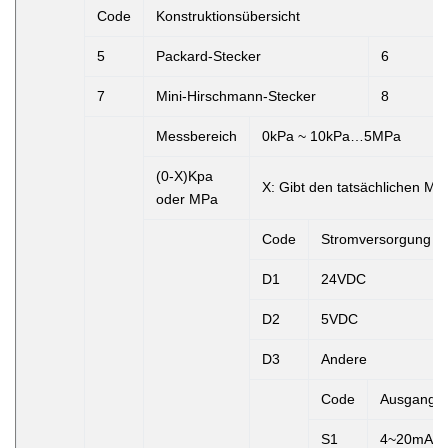
Code
Konstruktionsübersicht
5
Packard-Stecker
6
7
Mini-Hirschmann-Stecker
8
Messbereich
0kPa ~ 10kPa…5MPa
(0-X)Kpa
X:
Gibt den tatsächlichen Me
oder MPa
Code
Stromversorgung
D1
24VDC
D2
5VDC
D3
Andere
Code
Ausgangss
S1
4~20mAD