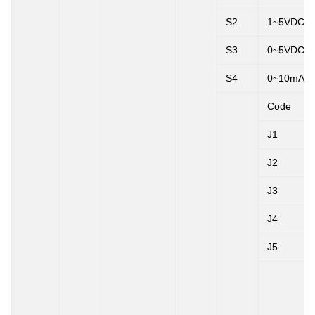
S2
1~5VDC
S3
0~5VDC
S4
0~10mAD
Code
J1
J2
J3
J4
J5