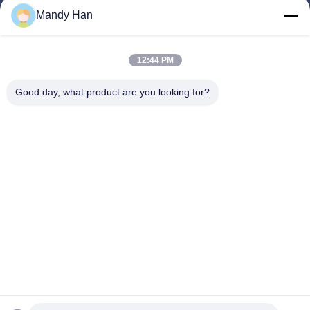
Haus
Mandy Han
Produkte
12:44 PM
VR-Show
Über Uns
Good day, what product are you looking for?
Fabrik-Ausflug
Qualitätskontrolle
Kontakt US
Fordern Sie Ein Zitat
Nachrichten
Follow Us