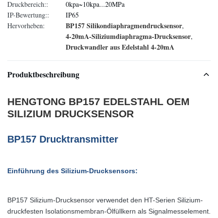
Druckbereich::
0kpa~10kpa...20MPa
IP-Bewertung::
IP65
BP157 Silikondiaphragmendrucksensor
Hervorheben:
,
4-20mA-Siliziumdiaphragma-Drucksensor
,
Druckwandler aus Edelstahl 4-20mA
Produktbeschreibung
HENGTONG BP157 EDELSTAHL OEM
SILIZIUM DRUCKSENSOR
BP157 Drucktransmitter
Einführung des Silizium-Drucksensors:
BP157
Silizium-Drucksensor
verwendet den HT-Serien Silizium-
druckfesten Isolationsmembran-Ölfüllkern als Signalmesselement.