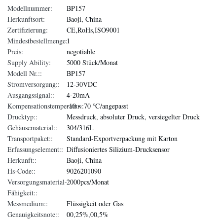
Modellnummer:
BP157
Herkunftsort:
Baoji, China
Zertifizierung:
CE,RoHs,ISO9001
Mindestbestellmenge:
1
Preis:
negotiable
Supply Ability:
5000 Stück/Monat
Modell Nr.::
BP157
Stromversorgung::
12-30VDC
Ausgangssignal::
4-20mA
Kompensationstemperatur::
-10 ~ 70 ℃/angepasst
Drucktyp::
Messdruck, absoluter Druck, versiegelter Druck
Gehäusematerial::
304/316L
Transportpaket::
Standard-Exportverpackung mit Karton
Erfassungselement::
Diffusioniertes Silizium-Drucksensor
Herkunft::
Baoji, China
Hs-Code::
9026201090
Versorgungsmaterial-
2000pcs/Monat
Fähigkeit::
Messmedium::
Flüssigkeit oder Gas
Genauigkeitsnote::
00,25%,00,5%