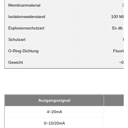
Membranmaterial
31
Isolationswiderstand
100 MΩ 
Explosionsschutzart
Ex db II
Schutzart
IP
O-Ring-Dichtung
Fluorka
Gewicht
~0,0
Ausgangssignal
4~20mA
0~10/20mA