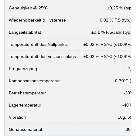
Genauigkeit @ 25ºC
±0,25 % (typ.)
Wiederholbarkeit & Hysterese
0,02 % F.S (typ.) 
Langzeitstabilität
±0,1 % F.S/Jahr (typ.) 
Temperaturdrift des Nullpunkts
±0,02 % F.S/ºC (≤100KPa) 
Temperaturdrift des Vollausschlags
±0,02 % F.S/ºC (≤100KPa) 
Frequenzgang
2,4 
Kompensationstemperatur
0-70ºC (≤10 M
Betriebstemperatur
-20ºC
Lagertemperatur
-40ºC~
Vibration
10g, 55H
Gehäusematerial
304,