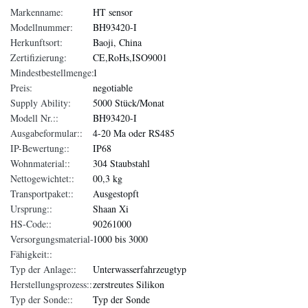
Markenname:
HT sensor
Modellnummer:
BH93420-I
Herkunftsort:
Baoji, China
Zertifizierung:
CE,RoHs,ISO9001
Mindestbestellmenge:
1
Preis:
negotiable
Supply Ability:
5000 Stück/Monat
Modell Nr.::
BH93420-I
Ausgabeformular::
4-20 Ma oder RS485
IP-Bewertung::
IP68
Wohnmaterial::
304 Staubstahl
Nettogewichtet::
00,3 kg
Transportpaket::
Ausgestopft
Ursprung::
Shaan Xi
HS-Code::
90261000
Versorgungsmaterial-
1000 bis 3000
Fähigkeit::
Typ der Anlage::
Unterwasserfahrzeugtyp
Herstellungsprozess::
zerstreutes Silikon
Typ der Sonde::
Typ der Sonde