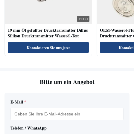
VIDEO
19 mm Öl gefüllter Drucktransmitter Diffus
OEM-Wasseröl-Fl
Silikon Drucktransmitter Wasseröl-Test
Drucktransmitter 
Niveausendersenso
Kontaktieren Sie uns jetzt
Kontaktie
Bitte um ein Angebot
E-Mail
*
Telefon / WhatsApp