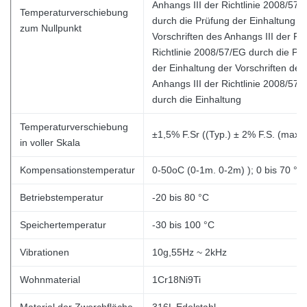
Anhangs III der Richtlinie 2008/57/
Temperaturverschiebung
durch die Prüfung der Einhaltung de
zum Nullpunkt
Vorschriften des Anhangs III der Ri
Richtlinie 2008/57/EG durch die Prü
der Einhaltung der Vorschriften des
Anhangs III der Richtlinie 2008/57/
durch die Einhaltung
Temperaturverschiebung
±1,5% F.Sr ((Typ.)
± 2% F.S. (max.)
in voller Skala
Kompensationstemperatur
0-50oC (0-1m. 0-2m)
); 0 bis 70 °C
Betriebstemperatur
-20 bis 80 °C
Speichertemperatur
-30 bis 100 °C
Vibrationen
10g,55Hz ~ 2kHz
Wohnmaterial
1Cr18Ni9Ti