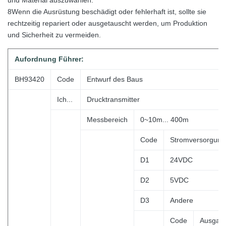
und Material auszuwählen.
8Wenn die Ausrüstung beschädigt oder fehlerhaft ist, sollte sie
rechtzeitig repariert oder ausgetauscht werden, um Produktion
und Sicherheit zu vermeiden.
Aufordnung
Führer:
BH93420
Code
Entwurf des Baus
Ich...
Drucktransmitter
Messbereich
0~10m... 400m
Code
Stromversorgung
D1
24VDC
D2
5VDC
D3
Andere
Code
Ausgang