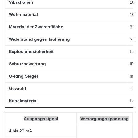
Vibrationen
10g
Wohnmaterial
1Cr
Material der Zwerchfläche
316L
Widerstand gegen Isolierung
>= 
Explosionssicherheit
Exi
Schutzbewertung
IP67
O-Ring Siegel
mit 
Gewicht
~ 0,
Kabelmaterial
Poly
Ausgangssignal
Versorgungsspannung
4 bis 20 mA