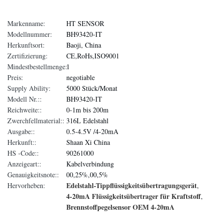
Markenname:
HT SENSOR
Modellnummer:
BH93420-IT
Herkunftsort:
Baoji, China
Zertifizierung:
CE,RoHs,ISO9001
Mindestbestellmenge:
1
Preis:
negotiable
Supply Ability:
5000 Stück/Monat
Modell Nr.::
BH93420-IT
Reichweite::
0-1m bis 200m
Zwerchfellmaterial::
316L Edelstahl
Ausgabe::
0.5-4.5V /4-20mA
Herkunft::
Shaan Xi China
HS -Code::
90261000
Anzeigeart::
Kabelverbindung
Genauigkeitsnote::
00,25%,00,5%
Edelstahl-Tippflüssigkeitsübertragungsgerät
Hervorheben:
,
4-20mA Flüssigkeitsübertrager für Kraftstoff
,
Brennstoffpegelsensor OEM 4-20mA