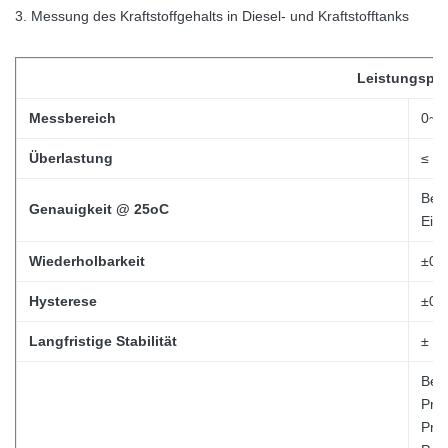
3. Messung des Kraftstoffgehalts in Diesel- und Kraftstofftanks
Leistungspar
Messbereich
0~1
Überlastung
≤ 2 
Bei 
Genauigkeit @ 25oC
Einh
Wiederholbarkeit
±0,
Hysterese
±0,
Langfristige Stabilität
± 0,
Bei 
Prüf
Prüf