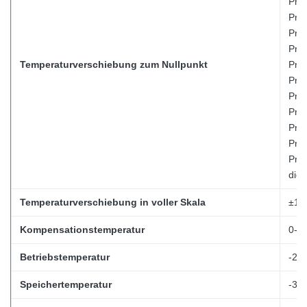
Prüf
Prüf
Prüf
Prüf
Temperaturverschiebung zum Nullpunkt
Prüf
Prüf
Prüf
Prüf
Prüf
Prüf
Prüf
die
Temperaturverschiebung in voller Skala
±1,5
Kompensationstemperatur
0-5
Betriebstemperatur
-20 
Speichertemperatur
-30 