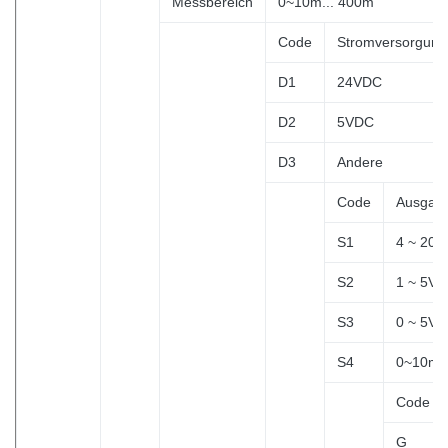
Messbereich
0~10m... 400m
Code
Stromversorgung
D1
24VDC
D2
5VDC
D3
Andere
Code
Ausgang
S1
4 ~ 20
S2
1 ~ 5V
S3
0 ~ 5V
S4
0~10m
Code
G