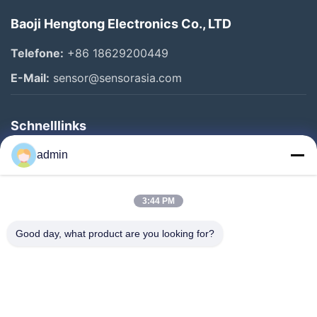
Baoji Hengtong Electronics Co., LTD
Telefone:
+86 18629200449
E-Mail:
sensor@sensorasia.com
Schnelllinks
Haus
admin
Produkte
3:44 PM
VR-Show
Über Uns
Good day, what product are you looking for?
Fabrik-Ausflug
Qualitätskontrolle
Kontakt US