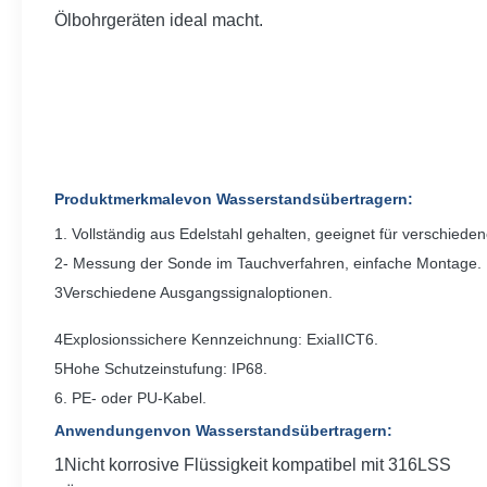
Ölbohrgeräten ideal macht.
Produktmerkmale
von Wasserstandsübertragern
:
1. Vollständig aus Edelstahl gehalten, geeignet für verschie
2- Messung der Sonde im Tauchverfahren, einfache Montage.
3Verschiedene Ausgangssignaloptionen.
4Explosionssichere Kennzeichnung: ExiaIICT6.
5Hohe Schutzeinstufung: IP68.
6. PE- oder PU-Kabel.
Anwendungen
von Wasserstandsübertragern
:
1Nicht korrosive Flüssigkeit kompatibel mit 316LSS