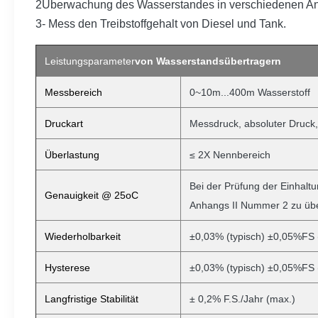
2Überwachung des Wasserstandes in verschiedenen An
3- Mess den Treibstoffgehalt von Diesel und Tank.
Leistungsparameter
von Wasserstandsübertragern
Messbereich
0~10m...400m Wasserstoff
Druckart
Messdruck, absoluter Druck,
Überlastung
≤ 2X Nennbereich
Bei der Prüfung der Einhaltu
Genauigkeit @ 25oC
Anhangs II Nummer 2 zu übe
Wiederholbarkeit
±0,03% (typisch) ±0,05%FS 
Hysterese
±0,03% (typisch) ±0,05%FS 
Langfristige Stabilität
± 0,2% F.S./Jahr (max.)