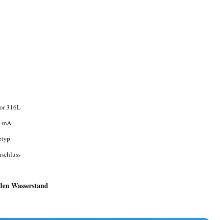
or 316L
0 mA
etyp
schluss
den Wasserstand