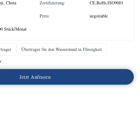
ji, China
Zertifizierung:
CE,RoHs,ISO9001
Preis:
negotiable
00 Stück/Monat
rtrager
Übertrager für den Wasserstand in Flüssigkeit
r
J
e
t
z
t
A
n
f
r
a
g
e
n