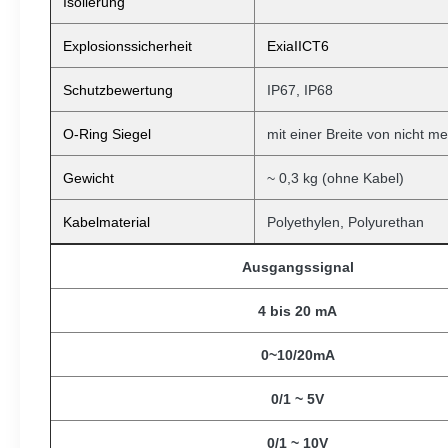
Isolierung
Explosionssicherheit
ExiaIICT6
Schutzbewertung
IP67, IP68
O-Ring Siegel
mit einer Breite von nicht m
Gewicht
~ 0,3 kg (ohne
Kabel)
Kabelmaterial
Polyethylen, Polyurethan
Ausgangssignal
4 bis 20 mA
0~10/20mA
0/1 ~ 5V
0/1 ~ 10V