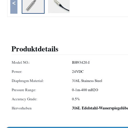
<
Produktdetails
Model NO.:
BH93420-I
Power:
24VDC
Diaphragm Material:
316L Stainess Steel
Pressure Range:
0-1m-400 mH2O
Accuracy Grade:
0.5%
316L Edelstahl-Wasserspiegelüb
Hervorheben