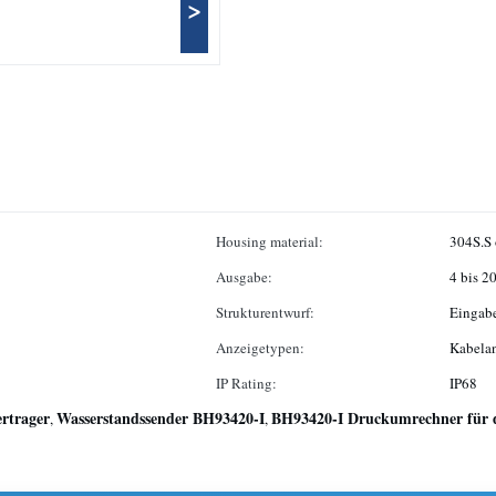
>
Housing material:
304S.S 
Ausgabe:
4 bis 2
Strukturentwurf:
Eingab
Anzeigetypen:
Kabelan
IP Rating:
IP68
ertrager
Wasserstandssender BH93420-I
BH93420-I Druckumrechner für 
,
,