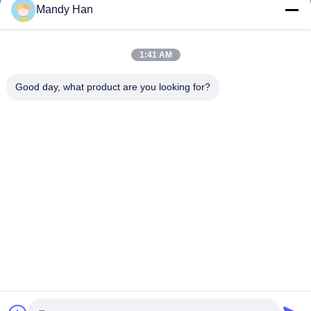
Haus
Mandy Han
Produkte
1:41 AM
VR-Show
Über Uns
Good day, what product are you looking for?
Fabrik-Ausflug
Qualitätskontrolle
Kontakt US
Fordern Sie Ein Zitat
Nachrichten
Follow Us