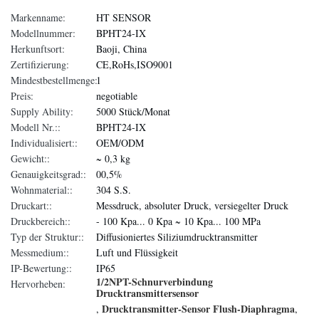
Markenname:
HT SENSOR
Modellnummer:
BPHT24-IX
Herkunftsort:
Baoji, China
Zertifizierung:
CE,RoHs,ISO9001
Mindestbestellmenge:
1
Preis:
negotiable
Supply Ability:
5000 Stück/Monat
Modell Nr.::
BPHT24-IX
Individualisiert::
OEM/ODM
Gewicht::
~ 0,3 kg
Genauigkeitsgrad::
00,5%
Wohnmaterial::
304 S.S.
Druckart::
Messdruck, absoluter Druck, versiegelter Druck
Druckbereich::
- 100 Kpa... 0 Kpa ~ 10 Kpa... 100 MPa
Typ der Struktur::
Diffusioniertes Siliziumdrucktransmitter
Messmedium::
Luft und Flüssigkeit
IP-Bewertung::
IP65
1/2NPT-Schnurverbindung
Hervorheben:
Drucktransmittersensor
Drucktransmitter-Sensor Flush-Diaphragma
,
,