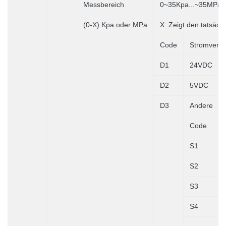
Messbereich
0~35Kpa...~35MPa
(0-X) Kpa oder MPa
X: Zeigt den tatsäc
Code
Stromvers
D1
24VDC
D2
5VDC
D3
Andere
Code
A
S1
4
S2
1
S3
0
S4
0