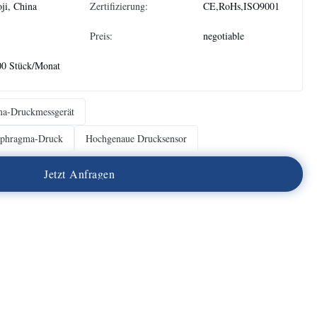
ji, China
Zertifizierung:
CE,RoHs,ISO9001
Preis:
negotiable
00 Stück/Monat
ma-Druckmessgerät
iaphragma-Druck
Hochgenaue Drucksensor
J
e
t
z
t
A
n
f
r
a
g
e
n