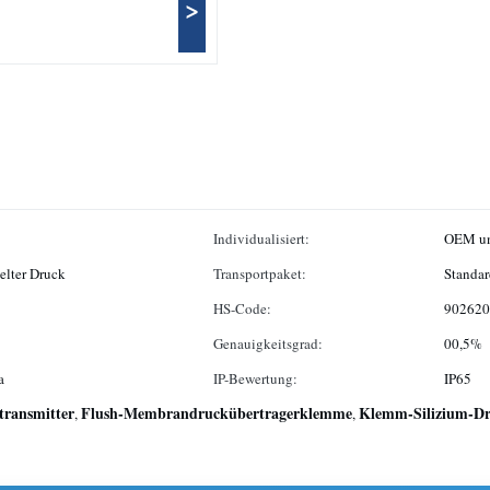
>
Individualisiert:
OEM u
elter Druck
Transportpaket:
Standar
HS-Code:
902620
Genauigkeitsgrad:
00,5%
a
IP-Bewertung:
IP65
ransmitter
Flush-Membrandruckübertragerklemme
Klemm-Silizium-Dr
,
,