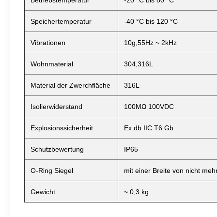
Betriebstemperatur
-20 °C bis 80 °C
Speichertemperatur
-40 °C bis 120 °C
Vibrationen
10g,55Hz ~ 2kHz
Wohnmaterial
304,316L
Material der Zwerchfläche
316L
Isolierwiderstand
100MΩ 100VDC
Explosionssicherheit
Ex db IIC T6 Gb
Schutzbewertung
IP65
O-Ring Siegel
mit einer Breite von nicht me
Gewicht
~ 0,3 kg