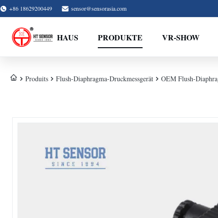
+86 18629200449
sensor@sensorasia.com
HAUS
PRODUKTE
VR-SHOW
Produits
Flush-Diaphragma-Druckmessgerät
OEM Flush-Diaphrag