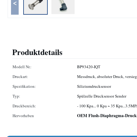
<
Produktdetails
Modell Nr.:
BP93420-IQT
Druckart:
Messdruck, absoluter Druck, versieg
Spezifikation:
Siliziumdrucksensor
Typ:
Spülzelle Drucksensor Sender
Druckbereich:
- 100 Kpa... 0 Kpa ~ 35 Kpa...3.5MP
OEM Flush-Diaphragma-Druckt
Hervorheben