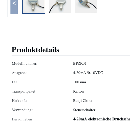
<
Produktdetails
Modellnummer:
BPZK01
Ausgabe:
4-20mA /0-10VDC
Dia:
100 mm
Transportpaket:
Karton
Herkunft:
Baoji China
Verwendung:
Steuerschalter
4-20mA elektronische Druckscha
Hervorheben