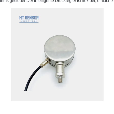
 gesteuertDer intelligente Druckregler ist flexibel, einfach z