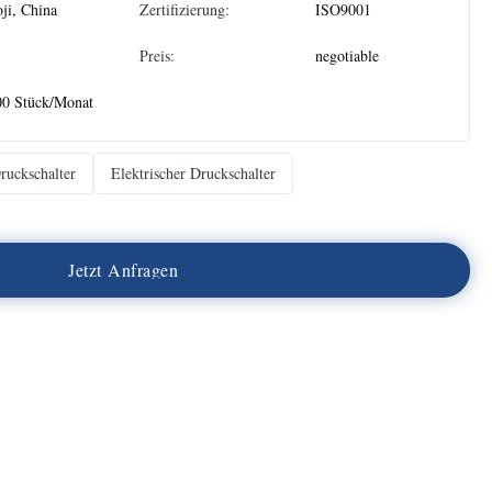
ji, China
Zertifizierung:
ISO9001
Preis:
negotiable
00 Stück/Monat
ruckschalter
Elektrischer Druckschalter
J
e
t
z
t
A
n
f
r
a
g
e
n