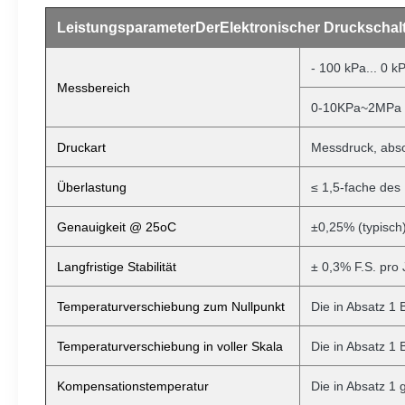
Leistungsparameter
Der
Elektronischer Druckschal
- 100 kPa... 0 k
Messbereich
0-10KPa~2MPa (
Druckart
Messdruck, absol
Überlastung
≤ 1,5-fache des
Genauigkeit @ 25oC
±0,25% (typisch
Langfristige Stabilität
± 0,3% F.S. pro 
Temperaturverschiebung zum Nullpunkt
Die in Absatz 1
Temperaturverschiebung in voller Skala
Die in Absatz 1
Kompensationstemperatur
Die in Absatz 1