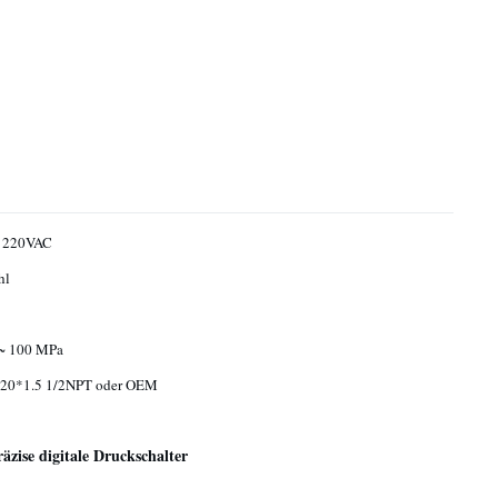
/ 220VAC
hl
 ~ 100 MPa
20*1.5 1/2NPT oder OEM
zise digitale Druckschalter