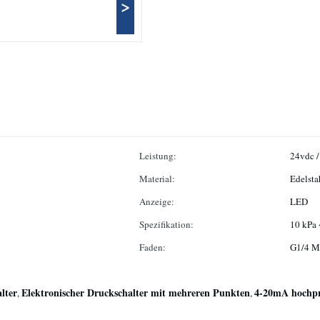
>
Leistung:
24vdc 
Material:
Edelsta
Anzeige:
LED
Spezifikation:
10 kPa
Faden:
G1/4 M
lter
Elektronischer Druckschalter mit mehreren Punkten
4-20mA hochprä
,
,