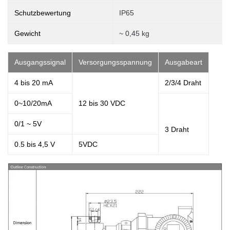
Schutzbewertung
IP65
Gewicht
~ 0,45 kg
Ausgangssignal
Versorgungsspannung
Ausgabeart
4 bis 20 mA
2/3/4 Draht
0~10/20mA
12 bis 30 VDC
0/1 ~ 5V
3
Draht
0.5 bis 4,5 V
5VDC