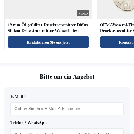
VIDEO
19 mm Öl gefüllter Drucktransmitter Diffus
OEM-Wasseröl-Fl
Silikon Drucktransmitter Wasseröl-Test
Drucktransmitter 
Niveausendersenso
Kontaktieren Sie uns jetzt
Kontaktie
Bitte um ein Angebot
E-Mail
*
Telefon / WhatsApp