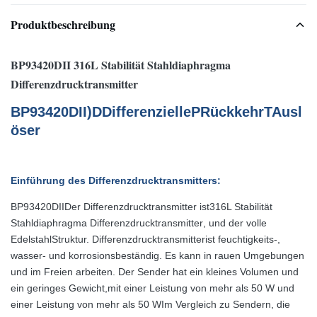
Produktbeschreibung
BP93420DII 316L Stabilität Stahldiaphragma
Differenzdrucktransmitter
BP93420D
II)
D
Differenzielle
P
Rückkehr
T
Ausl
öser
Einführung des Differenzdrucktransmitters:
BP93420DII
Der Differenzdrucktransmitter ist
316L Stabilität
Stahldiaphragma Differenzdrucktransmitter
, und der volle
Edelstahl
Struktur.
Differenzdrucktransmitter
ist feuchtigkeits-,
wasser- und korrosionsbeständig. Es kann in rauen Umgebungen
und im Freien arbeiten. Der Sender hat ein kleines Volumen und
ein geringes Gewicht,mit einer Leistung von mehr als 50 W und
einer Leistung von mehr als 50 WIm Vergleich zu Sendern, die