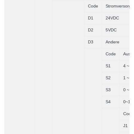
Code
Stromversorg
D1
24VDC
D2
5VDC
D3
Andere
Code
Ausga
S1
4 ~ 
S2
1 ~ 
S3
0 ~ 
S4
0~1
Code
J1