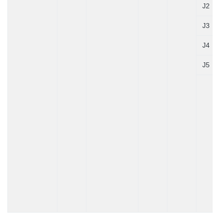
J2
J3
J4
J5