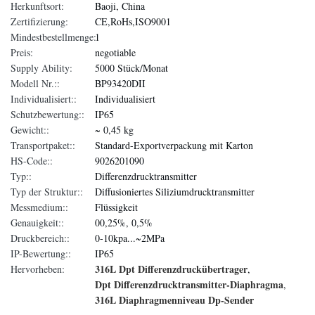
Herkunftsort:
Baoji, China
Zertifizierung:
CE,RoHs,ISO9001
Mindestbestellmenge:
1
Preis:
negotiable
Supply Ability:
5000 Stück/Monat
Modell Nr.::
BP93420DII
Individualisiert::
Individualisiert
Schutzbewertung::
IP65
Gewicht::
~ 0,45 kg
Transportpaket::
Standard-Exportverpackung mit Karton
HS-Code::
9026201090
Typ::
Differenzdrucktransmitter
Typ der Struktur::
Diffusioniertes Siliziumdrucktransmitter
Messmedium::
Flüssigkeit
Genauigkeit::
00,25%, 0,5%
Druckbereich::
0-10kpa...~2MPa
IP-Bewertung::
IP65
316L Dpt Differenzdruckübertrager
Hervorheben:
,
Dpt Differenzdrucktransmitter-Diaphragma
,
316L Diaphragmenniveau Dp-Sender