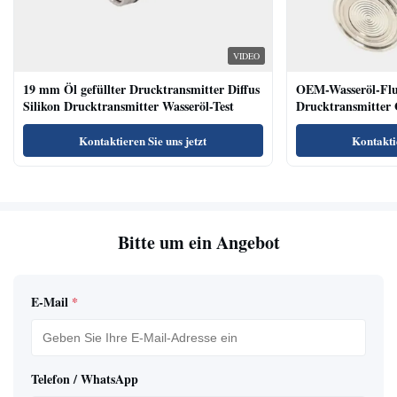
VIDEO
19 mm Öl gefüllter Drucktransmitter Diffus
OEM-Wasseröl-Fl
Silikon Drucktransmitter Wasseröl-Test
Drucktransmitter 
Niveausendersenso
Kontaktieren Sie uns jetzt
Kontaktie
Bitte um ein Angebot
E-Mail
*
Telefon / WhatsApp