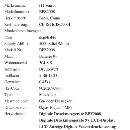
Markenname:
HT sensor
Modellnummer:
BPZ2008
Herkunftsort:
Baoji, China
Zertifizierung:
CE,RoHs,ISO9001
Mindestbestellmenge:
1
Preis:
negotiable
Supply Ability:
5000 Stück/Monat
Modell Nr.::
BPZ2008
Macht::
Batterie 9v
Wohnmaterial::
304 S.S.
Anzeige::
Druck-Wert
Indikator::
5 Bit-LCD
Gewicht::
0.45kg
HS-Code::
9026209090
Typ::
Messkreuz
Messmedium::
Gas oder Flüssigkeit
Druckbereich::
0kpa~10kpa...4MPa
Digitale Druckmessgeräte BPZ2008
Hervorheben:
,
Digitale Druckmessgeräte 9V LCD-Display
,
LCD-Anzeige Digitale Wasserdruckmessung