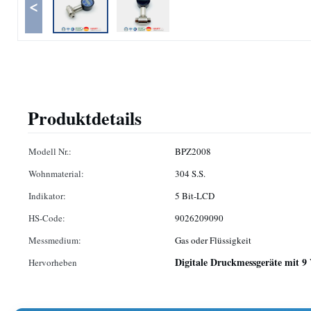
<
Produktdetails
Modell Nr.:
BPZ2008
Wohnmaterial:
304 S.S.
Indikator:
5 Bit-LCD
HS-Code:
9026209090
Messmedium:
Gas oder Flüssigkeit
Digitale Druckmessgeräte mit 9 
Hervorheben