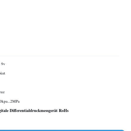
e 9v
Wert
euz
0kpa...2MPa
itale Differentialdruckmessgerät RoHs