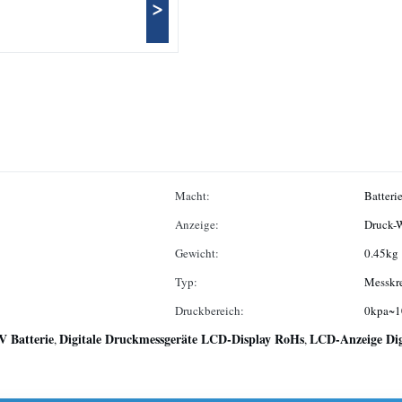
>
Macht:
Batteri
Anzeige:
Druck-
Gewicht:
0.45kg
Typ:
Messkr
Druckbereich:
0kpa~1
V Batterie
Digitale Druckmessgeräte LCD-Display RoHs
LCD-Anzeige Dig
,
,