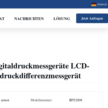
Deutsch
AT
NACHRICHTEN
LÖSUNG
Jetzt Anfragen
igitaldruckmessgeräte LCD-
ldruckdifferenzmessgerät
 sensor
Modellnummer:
BPZ2008