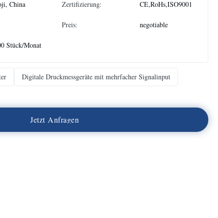
ji, China
Zertifizierung:
CE,RoHs,ISO9001
Preis:
negotiable
00 Stück/Monat
ter
Digitale Druckmessgeräte mit mehrfacher Signalinput
J
e
t
z
t
A
n
f
r
a
g
e
n