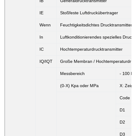
IB
Generaldrucktransmitter
IE
Stoßfeste Luftdruckübertrager
Wenn
Feuchtigkeitsdichtes Drucktransmitter
In
Luftkonditionierendes spezielles Druckt
IC
Hochtemperaturdrucktransmitter
IQ/IQT
Große Membran / Hochtemperaturdruck
Messbereich
- 100 kP
(0-X) Kpa oder MPa
X: Zeigt
Code
D1
D2
D3