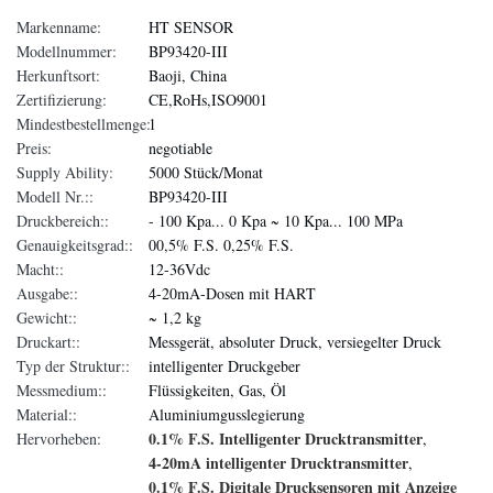
Markenname:
HT SENSOR
Modellnummer:
BP93420-III
Herkunftsort:
Baoji, China
Zertifizierung:
CE,RoHs,ISO9001
Mindestbestellmenge:
1
Preis:
negotiable
Supply Ability:
5000 Stück/Monat
Modell Nr.::
BP93420-III
Druckbereich::
- 100 Kpa... 0 Kpa ~ 10 Kpa... 100 MPa
Genauigkeitsgrad::
00,5% F.S. 0,25% F.S.
Macht::
12-36Vdc
Ausgabe::
4-20mA-Dosen mit HART
Gewicht::
~ 1,2 kg
Druckart::
Messgerät, absoluter Druck, versiegelter Druck
Typ der Struktur::
intelligenter Druckgeber
Messmedium::
Flüssigkeiten, Gas, Öl
Material::
Aluminiumgusslegierung
0.1% F.S. Intelligenter Drucktransmitter
Hervorheben:
,
4-20mA intelligenter Drucktransmitter
,
0.1% F.S. Digitale Drucksensoren mit Anzeige