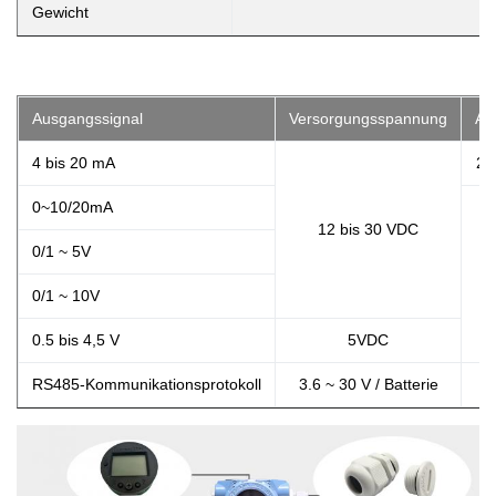
Gewicht
Ausgangssignal
Versorgungsspannung
Au
4 bis 20 mA
2/
0~10/20mA
12 bis 30 VDC
0/1 ~ 5V
0/1 ~ 10V
0.5 bis 4,5 V
5VDC
RS485-Kommunikationsprotokoll
3.6 ~ 30 V / Batterie