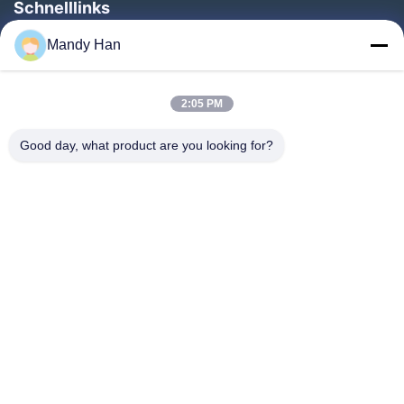
Schnelllinks
Haus
Mandy Han
Produkte
2:05 PM
VR-Show
Über Uns
Good day, what product are you looking for?
Fabrik-Ausflug
Qualitätskontrolle
Kontakt US
Fordern Sie Ein Zitat
Nachrichten
Follow Us