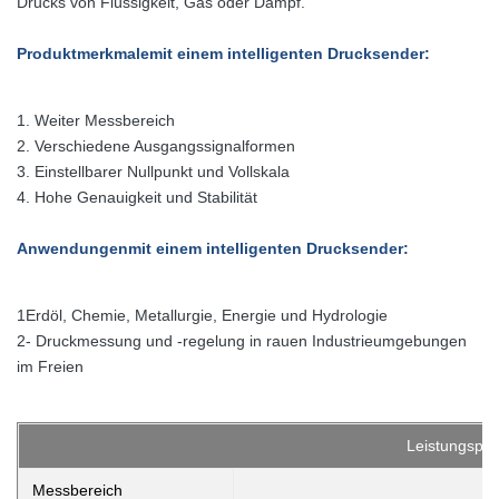
Drucks von Flüssigkeit, Gas oder Dampf.
Produktmerkmale
mit einem intelligenten Drucksender
:
1. Weiter Messbereich
2. Verschiedene Ausgangssignalformen
3. Einstellbarer Nullpunkt und Vollskala
4. Hohe Genauigkeit und Stabilität
Anwendungen
mit einem intelligenten Drucksender
:
1Erdöl, Chemie, Metallurgie, Energie und Hydrologie
2- Druckmessung und -regelung in rauen Industrieumgebungen
im Freien
Leistungspar
Messbereich