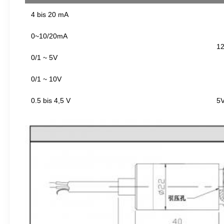
4 bis 20 mA
0~10/20mA
12
0/1 ~ 5V
0/1 ~ 10V
0.5 bis 4,5 V
5