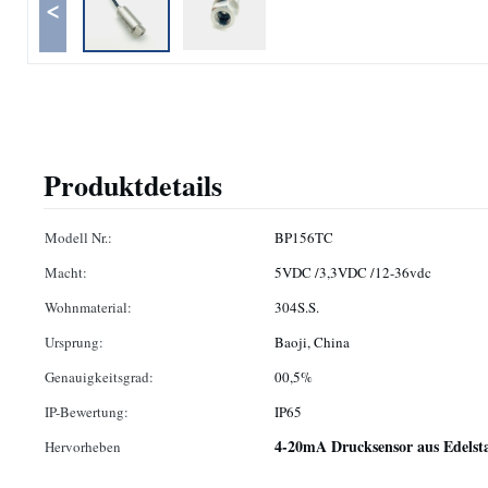
<
Produktdetails
Modell Nr.:
BP156TC
Macht:
5VDC /3,3VDC /12-36vdc
Wohnmaterial:
304S.S.
Ursprung:
Baoji, China
Genauigkeitsgrad:
00,5%
IP-Bewertung:
IP65
4-20mA Drucksensor aus Edelst
Hervorheben