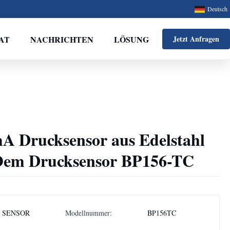
Deutsch
AT
NACHRICHTEN
LÖSUNG
Jetzt Anfragen
 Drucksensor aus Edelstahl
 Oem Drucksensor BP156-TC
 SENSOR
Modellnummer:
BP156TC