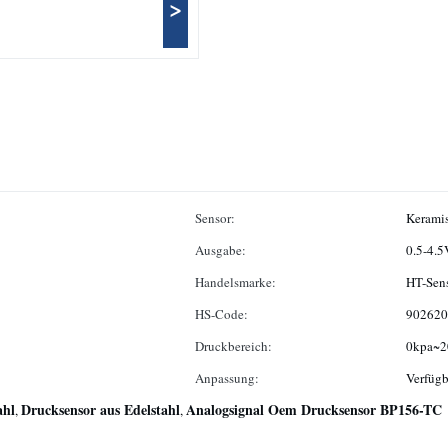
>
Sensor:
Keramis
Ausgabe:
0.5-4.5
Handelsmarke:
HT-Sen
HS-Code:
902620
Druckbereich:
0kpa~2
Anpassung:
Verfüg
ahl
Drucksensor aus Edelstahl
Analogsignal Oem Drucksensor BP156-TC
,
,