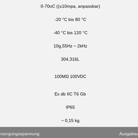
0-70oC ((≤10mpa, anpassbar)
-20 °C bis 80 °C
-40 °C bis 120 °C
10g,55Hz ~ 2kHz
304,316L
100MΩ 100VDC
Ex db IIC T6 Gb
IP65
~ 0,15 kg
ersorgungsspannung
Ausgabea