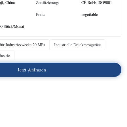
ji, China
Zertifizierung:
CE,RoHs,ISO9001
Preis:
negotiable
00 Stück/Monat
für Industriezwecke 20 MPa
Industrielle Druckmessgeräte
dustrie
J
e
t
z
t
A
n
f
r
a
g
e
n