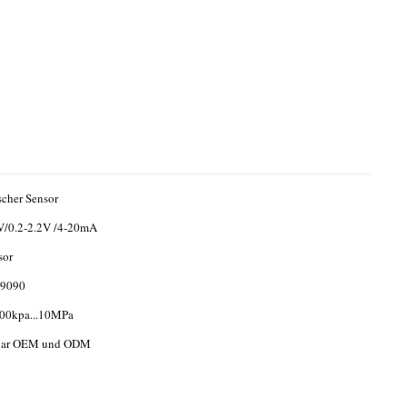
cher Sensor
V/0.2-2.2V /4-20mA
sor
9090
00kpa...10MPa
bar OEM und ODM