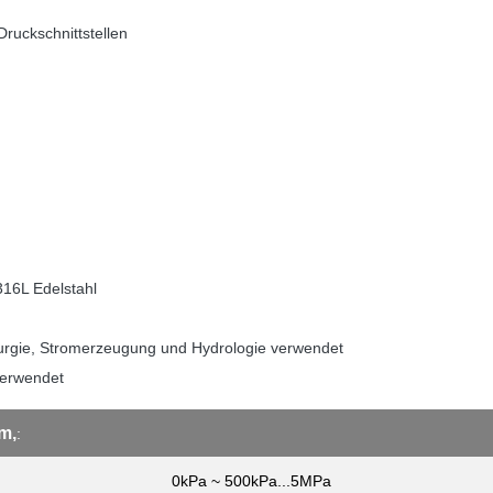
Druckschnittstellen
316L Edelstahl
llurgie, Stromerzeugung und Hydrologie verwendet
verwendet
m,
:
0kPa ~ 500kPa...5MPa