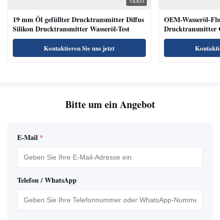
VIDEO
19 mm Öl gefüllter Drucktransmitter Diffus
OEM-Wasseröl-Fl
Silikon Drucktransmitter Wasseröl-Test
Drucktransmitter 
Niveausendersenso
Kontaktieren Sie uns jetzt
Kontaktie
Bitte um ein Angebot
E-Mail
*
Telefon / WhatsApp