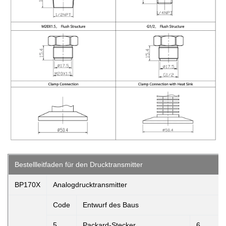
Bestellleitfaden für den Drucktransmitter
BP170X
Analogdrucktransmitter
Code
Entwurf des Baus
5
Packard-Stecker
6