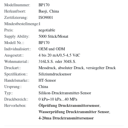
Modellnummer:
BP170
Herkunftsort:
Baoji, China
Zertifizierung:
ISO9001
Mindestbestellmenge:
1
Preis:
negotiable
Supply Ability:
5000 Stück/Monat
Modell Nr.::
BP170
Individualisiert::
OEM und ODM
Ausgesetzt::
4 bis 20 mA/0,5-4,5 VdC
Wohnmaterial::
316LS.S. oder 304S.S.
Druckart::
Messdruck, absoluter Druck, versiegelter Druck
Spezifikation::
Siliziumdrucksensor
Handelsmarke::
HT-Sensor
Ursprung::
China
Typ::
Silikon-Drucktransmitter-Sensor
Druckbereich::
0 kPa~10 kPa...40 MPa
Ölprüfung Drucktransmittersensor
Hervorheben:
,
Wasserprüfung Drucktransmitter Sensor
,
4-20ma Drucktransmittersensor