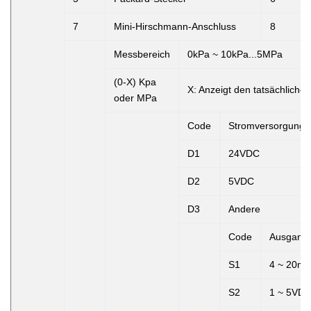
7
Mini-Hirschmann-Anschluss
8
Messbereich
0kPa ~ 10kPa...5MPa
(0-X) Kpa
X:
Anzeigt den tatsächliche
oder MPa
Code
Stromversorgung
D1
24VDC
D2
5VDC
D3
Andere
Code
Ausgangs
S1
4 ~ 20m
S2
1 ~ 5VD