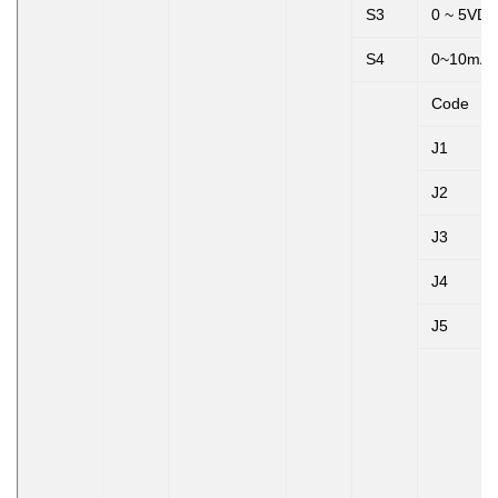
S3
0 ~ 5VD
S4
0~10mA
Code
J1
J2
J3
J4
J5