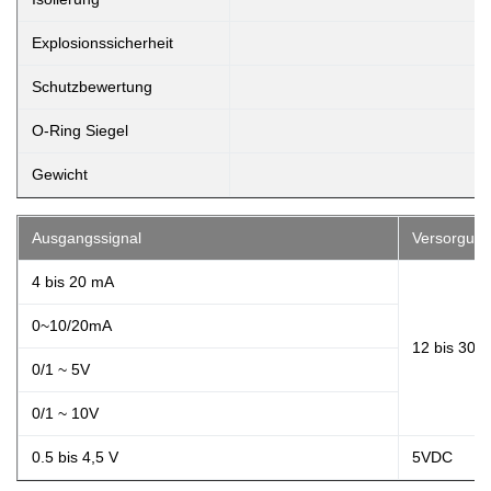
Explosionssicherheit
Schutzbewertung
O-Ring Siegel
Gewicht
Ausgangssignal
Versorgun
4 bis 20 mA
0~10/20mA
12 bis 30 
0/1 ~ 5V
0/1 ~ 10V
0.5 bis 4,5 V
5VDC