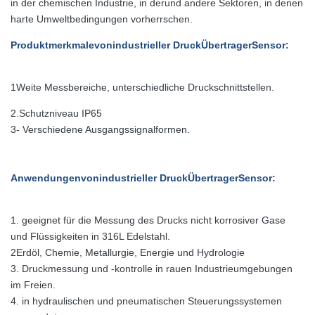
in der chemischen Industrie, in derund andere Sektoren, in denen
harte Umweltbedingungen vorherrschen.
Produktmerkmale
von
industrieller Druck
Übertrager
Sensor
:
1Weite Messbereiche, unterschiedliche Druckschnittstellen.
2.
Schutzniveau IP65
3- Verschiedene Ausgangssignalformen.
Anwendungen
von
industrieller Druck
Übertrager
Sensor
:
1. geeignet für die Messung des Drucks nicht korrosiver Gase
und Flüssigkeiten in 316L Edelstahl.
2Erdöl, Chemie, Metallurgie, Energie und Hydrologie
3. Druckmessung und -kontrolle in rauen Industrieumgebungen
im Freien.
4. in hydraulischen und pneumatischen Steuerungssystemen