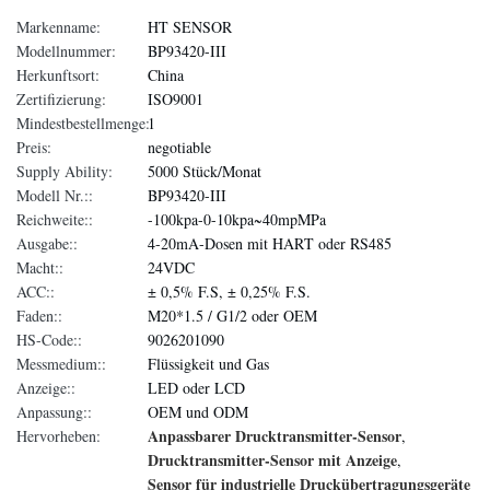
Markenname:
HT SENSOR
Modellnummer:
BP93420-III
Herkunftsort:
China
Zertifizierung:
ISO9001
Mindestbestellmenge:
1
Preis:
negotiable
Supply Ability:
5000 Stück/Monat
Modell Nr.::
BP93420-III
Reichweite::
-100kpa-0-10kpa~40mpMPa
Ausgabe::
4-20mA-Dosen mit HART oder RS485
Macht::
24VDC
ACC::
± 0,5% F.S, ± 0,25% F.S.
Faden::
M20*1.5 / G1/2 oder OEM
HS-Code::
9026201090
Messmedium::
Flüssigkeit und Gas
Anzeige::
LED oder LCD
Anpassung::
OEM und ODM
Anpassbarer Drucktransmitter-Sensor
Hervorheben:
,
Drucktransmitter-Sensor mit Anzeige
,
Sensor für industrielle Druckübertragungsgeräte