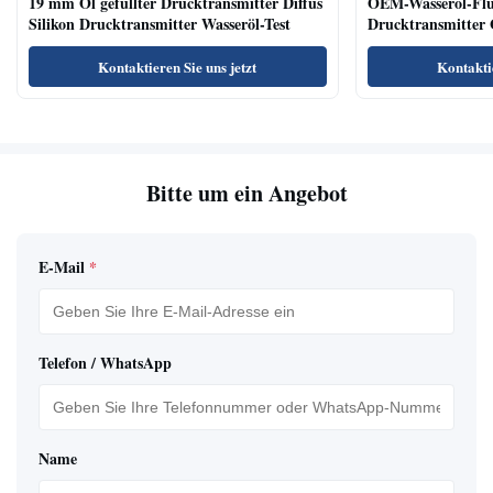
19 mm Öl gefüllter Drucktransmitter Diffus
OEM-Wasseröl-Fl
Silikon Drucktransmitter Wasseröl-Test
Drucktransmitter 
Niveausendersenso
Kontaktieren Sie uns jetzt
Kontaktie
Bitte um ein Angebot
E-Mail
*
Telefon / WhatsApp
Name