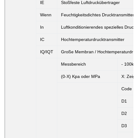
IE
Stoßfeste Luftdruckübertrager
Wenn
Feuchtigkeitsdichtes Drucktransmitter
In
Luftkonditionierendes spezielles Druckt
IC
Hochtemperaturdrucktransmitter
IQ/IQT
Große Membran / Hochtemperaturdruck
Messbereich
- 100kPa
(0-X) Kpa oder MPa
X: Zeigt
Code
D1
D2
D3