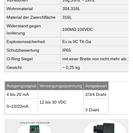
Vibrationen
10g,55Hz ~ 2kHz
Wohnmaterial
304,316L
Material der Zwerchfläche
316L
Widerstand gegen
100MΩ 100VDC
Isolierung
Explosionssicherheit
Ex ia IIC T6 Ga
Schutzbewertung
IP65
O-Ring Siegel
mit einer Breite von nicht mehr als 
Gewicht
~ 0,25 kg
Ausgangssignal
Versorgungsspannung
Ausgabeart
4 bis 20 mA
2/3/4 Draht
12 bis 30 VDC
0~10/20mA
3 Draht