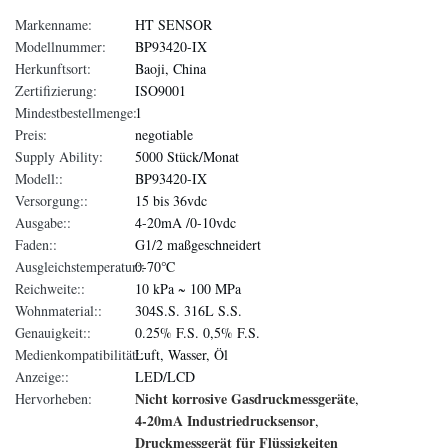
Markenname:
HT SENSOR
Modellnummer:
BP93420-IX
Herkunftsort:
Baoji, China
Zertifizierung:
ISO9001
Mindestbestellmenge:
1
Preis:
negotiable
Supply Ability:
5000 Stück/Monat
Modell::
BP93420-IX
Versorgung::
15 bis 36vdc
Ausgabe::
4-20mA /0-10vdc
Faden::
G1/2 maßgeschneidert
Ausgleichstemperatur::
0-70℃
Reichweite::
10 kPa ~ 100 MPa
Wohnmaterial::
304S.S. 316L S.S.
Genauigkeit::
0.25% F.S. 0,5% F.S.
Medienkompatibilität::
Luft, Wasser, Öl
Anzeige::
LED/LCD
Nicht korrosive Gasdruckmessgeräte
Hervorheben:
,
4-20mA Industriedrucksensor
,
Druckmessgerät für Flüssigkeiten