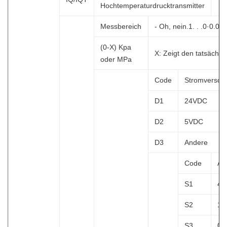
Hochtemperaturdrucktransmitter
Messbereich
- Oh, nein.1. . .0·0.01
(0-X) Kpa
X: Zeigt den tatsächl
oder MPa
Code
Stromversor
D1
24VDC
D2
5VDC
D3
Andere
Code
Au
S1
4·
S2
1 
S3
0 