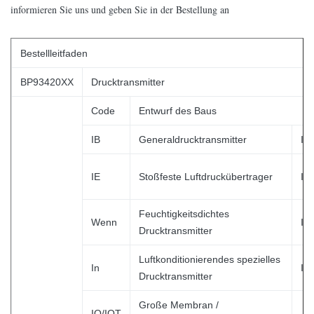
informieren Sie uns und geben Sie in der Bestellung an
Bestellleitfaden
BP93420XX
Drucktransmitter
Code
Entwurf des Baus
IB
Generaldrucktransmitter
IX.
IE
Stoßfeste Luftdruckübertrager
IIC
Feuchtigkeitsdichtes
Wenn
IIE
Drucktransmitter
Luftkonditionierendes spezielles
In
IC
Drucktransmitter
Große Membran /
IQ/IQT