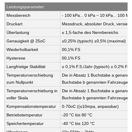
Leistungsparameter
:
Messbereich
- 100 kPa... 0 kPa ~ 10 kPa... 100 M
Druckart
Messdruck, absoluter Druck, versiege
Überlastung
≤ 1,5-fache des Nennbereichs
Genauigkeit @ 25oC
±0,25% (typisch) ±0,5% (maximal)
Wiederholbarkeit
00,1% FS
Hysterese
00,1% FS
Langfristige Stabilität
± 0,1% F.S./Jahr (typisch) ± 0,2% F.S
Temperaturverschiebung
Die in Absatz 1 Buchstabe a genannte
zum Nullpunkt
Buchstabe b genannten Fahrzeuge.
Temperaturverschiebung in
Die in Absatz 1 Buchstabe a genannte
voller Skala
Buchstabe b genannten Fahrzeuge.
Kompensationstemperatur
0-70oC ((≤10mpa, anpassbar)
Betriebstemperatur
-20 °C bis 80 °C
Speichertemperatur
-40 °C bis 120 °C