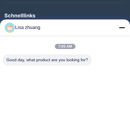
Schnelllinks
Haus
Lisa zhuang
Produkte
7:05 AM
VR-Show
Über Uns
Good day, what product are you looking for?
Fabrik-Ausflug
Qualitätskontrolle
Kontakt US
Fordern Sie Ein Zitat
Nachrichten
Follow Us