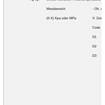
Messbereich
- Oh, ne
(0-X) Kpa oder MPa
X: Zeigt
Code
D1
D2
D3