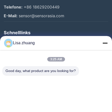
Telefone:
+86 18629200449
E-Mail:
sensor@sensorasia.com
Schnelllinks
Haus
Lisa zhuang
Produkte
3:25 AM
VR-Show
Über Uns
Good day, what product are you looking for?
Fabrik-Ausflug
Qualitätskontrolle
Kontakt US
Fordern Sie Ein Zitat