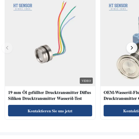
VIDEO
19 mm Öl gefüllter Drucktransmitter Diffus
OEM-Wasseröl-Fl
Silikon Drucktransmitter Wasseröl-Test
Drucktransmitter 
Niveausendersenso
Kontaktieren Sie uns jetzt
Kontaktie