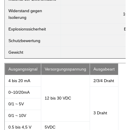
Widerstand gegen
10
Isolierung
Explosionssicherheit
Ex 
Schutzbewertung
Gewicht
Ausgangssignal
Versorgungsspannung
Ausgabeart
4 bis 20 mA
2/3/4 Draht
0~10/20mA
12 bis 30 VDC
0/1 ~ 5V
3 Draht
0/1 ~ 10V
0.5 bis 4,5 V
5VDC