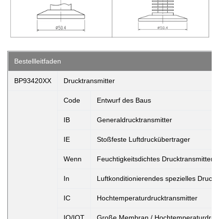
Bestellleitfaden
BP93420XX
Drucktransmitter
Code
Entwurf des Baus
IB
Generaldrucktransmitter
IE
Stoßfeste Luftdruckübertrager
Wenn
Feuchtigkeitsdichtes Drucktransmitter
In
Luftkonditionierendes spezielles Druckt
IC
Hochtemperaturdrucktransmitter
IQ/IQT
Große Membran / Hochtemperaturdruck