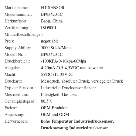
Markenname:
HT SENSOR
Modellnummer:
BP93420-IC
Herkunftsort:
Baoji, China
Zertifizierung:
ISO9001
Mindestbestellmenge:
1
Preis:
negotiable
Supply Ability:
5000 Stück/Monat
Modell Nr.::
BP93420-IC
Druckbereich::
-100KPA-0-10kpa-60Mpa
Ausgabe::
4-20mA /0,5-4,5VDC und so weiter
Macht::
5VDC /12-32VDC
Druckart::
Messdruck, absoluter Druck, versiegelter Druck
Typ der Struktur::
Industrielle Drucksensor-Sender
Messmedium::
Flüssigkeit, Gas usw.
Genauigkeitsgrad::
00,5%
Faden::
OEM-Produkte
Anpassung::
OEM und ODM
hohe Temperatur Industriedrucksensor
Hervorheben:
,
Druckmessung Industriedrucksensor