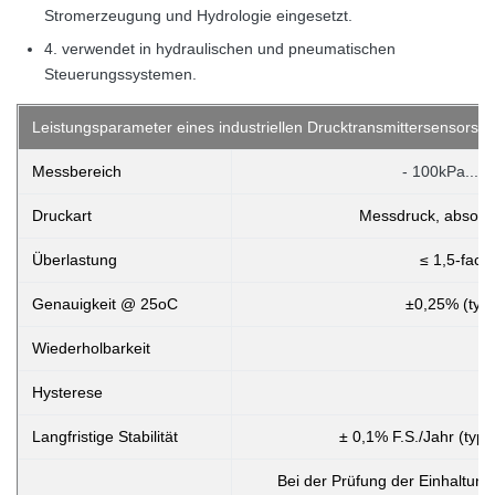
Stromerzeugung und Hydrologie eingesetzt.
4. verwendet in hydraulischen und pneumatischen
Steuerungssystemen.
Leistungsparameter eines industriellen Drucktransmittersensors
Messbereich
- 100kPa... 
Druckart
Messdruck, absolut
Überlastung
≤ 1,5-fach
Genauigkeit @ 25oC
±0,25% (typi
Wiederholbarkeit
Hysterese
Langfristige Stabilität
± 0,1% F.S./Jahr (typi
Bei der Prüfung der Einhaltung