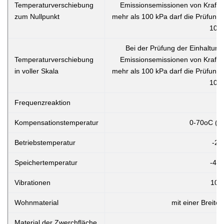
Temperaturverschiebung
Emissionsemissionen von Kraftf
zum Nullpunkt
mehr als 100 kPa darf die Prüfung 
100 
Bei der Prüfung der Einhaltung
Temperaturverschiebung
Emissionsemissionen von Kraftf
in voller Skala
mehr als 100 kPa darf die Prüfung 
100 
Frequenzreaktion
Kompensationstemperatur
0-70oC ((
Betriebstemperatur
-20
Speichertemperatur
-40 
Vibrationen
10g
Wohnmaterial
mit einer Breite
Material der Zwerchfläche