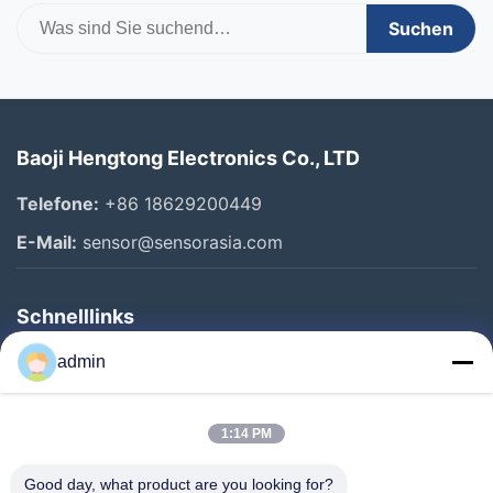
Suchen
Baoji Hengtong Electronics Co., LTD
Telefone:
+86 18629200449
E-Mail:
sensor@sensorasia.com
Schnelllinks
Haus
admin
Produkte
1:14 PM
VR-Show
Über Uns
Good day, what product are you looking for?