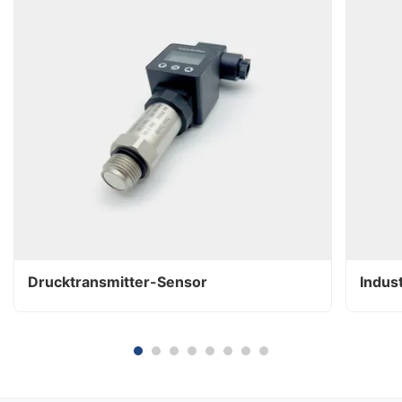
Drucktransmitter-Sensor
Indus