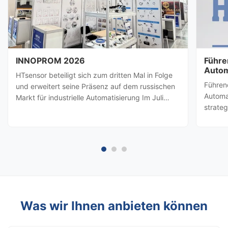
INNOPROM 2026
Führe
Autom
HTsensor beteiligt sich zum dritten Mal in Folge
HTsen
Führen
und erweitert seine Präsenz auf dem russischen
Partn
Automa
Markt für industrielle Automatisierung Im Juli
strate
2026, Baoji Hengtong Electronics Co., Ltd.
besuch
(HTsensor)wurde von derHandelsbehörde der
amerik
Provinz ShaanxiSie werden sich der Shaanxi-
Prozes
Geschäftsdelegation ...
(Baoji 
möglic
Was wir Ihnen anbieten können