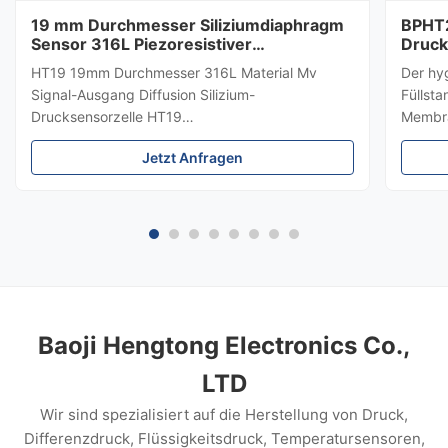
19 mm Durchmesser Siliziumdiaphragm
BPHT2
Sensor 316L Piezoresistiver
Druck
Drucksensor
HT19 19mm Durchmesser 316L Material Mv
Der hy
Signal-Ausgang Diffusion Silizium-
Füllst
Drucksensorzelle HT19
Membra
PiezoresistiveSiliziumDrucksensor Einführung
hygien
Jetzt Anfragen
eines 15mm-Siliziumdrucksensors: HT19
Medium
piezoresistiver Silizium-Drucksensor, der
±0,5 %
Hauptbestandteil ist ein hochstabiles
Edelsta
Diffusreflexions-Silizium-Sensor.Das ...
die Me
Lebens
und Au
Baoji Hengtong Electronics Co.,
LTD
Wir sind spezialisiert auf die Herstellung von Druck,
Differenzdruck, Flüssigkeitsdruck, Temperatursensoren,