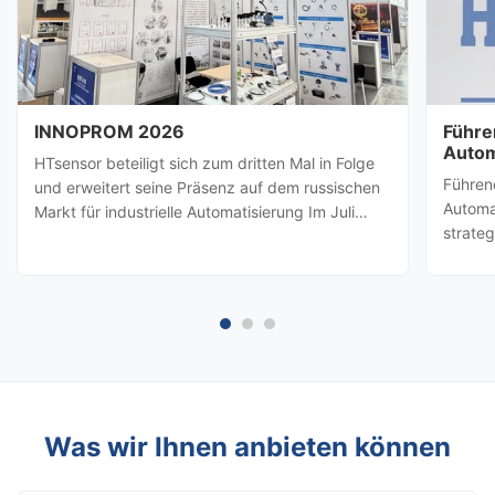
INNOPROM 2026
Führe
Autom
HTsensor beteiligt sich zum dritten Mal in Folge
HTsen
Führen
und erweitert seine Präsenz auf dem russischen
Partn
Automa
Markt für industrielle Automatisierung Im Juli
strate
2026, Baoji Hengtong Electronics Co., Ltd.
besuch
(HTsensor)wurde von derHandelsbehörde der
amerik
Provinz ShaanxiSie werden sich der Shaanxi-
Prozes
Geschäftsdelegation ...
(Baoji 
möglic
Was wir Ihnen anbieten können