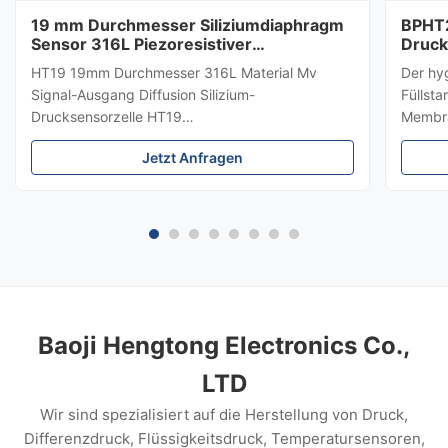
19 mm Durchmesser Siliziumdiaphragm
BPHT2
Sensor 316L Piezoresistiver
Druck
Drucksensor
HT19 19mm Durchmesser 316L Material Mv
Der hy
Signal-Ausgang Diffusion Silizium-
Füllst
Drucksensorzelle HT19
Membra
PiezoresistiveSiliziumDrucksensor Einführung
hygien
Jetzt Anfragen
eines 15mm-Siliziumdrucksensors: HT19
Medium
piezoresistiver Silizium-Drucksensor, der
±0,5 %
Hauptbestandteil ist ein hochstabiles
Edelsta
Diffusreflexions-Silizium-Sensor.Das ...
die Me
Lebens
und Au
Baoji Hengtong Electronics Co.,
LTD
Wir sind spezialisiert auf die Herstellung von Druck,
Differenzdruck, Flüssigkeitsdruck, Temperatursensoren,