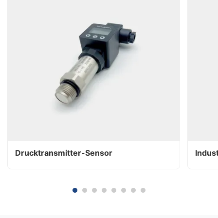
Drucktransmitter-Sensor
Indus