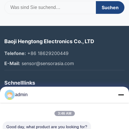
Suchen
Baoji Hengtong Electronics Co., LTD
Telefone:
+86 18629200449
E-Mail:
sensor@sensorasia.com
Schnelllinks
Haus
admin
Produkte
3:46 AM
VR-Show
Über Uns
Good day, what product are you looking for?