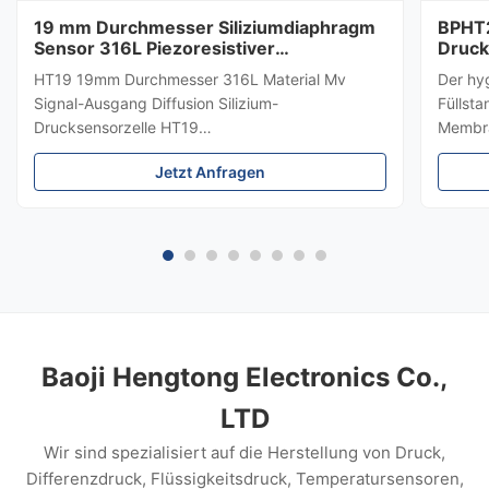
19 mm Durchmesser Siliziumdiaphragm
BPHT2
Sensor 316L Piezoresistiver
Druck
Drucksensor
HT19 19mm Durchmesser 316L Material Mv
Der hy
Signal-Ausgang Diffusion Silizium-
Füllst
Drucksensorzelle HT19
Membra
PiezoresistiveSiliziumDrucksensor Einführung
hygien
Jetzt Anfragen
eines 15mm-Siliziumdrucksensors: HT19
Medium
piezoresistiver Silizium-Drucksensor, der
±0,5 %
Hauptbestandteil ist ein hochstabiles
Edelsta
Diffusreflexions-Silizium-Sensor.Das ...
die Me
Lebens
und Au
Baoji Hengtong Electronics Co.,
LTD
Wir sind spezialisiert auf die Herstellung von Druck,
Differenzdruck, Flüssigkeitsdruck, Temperatursensoren,