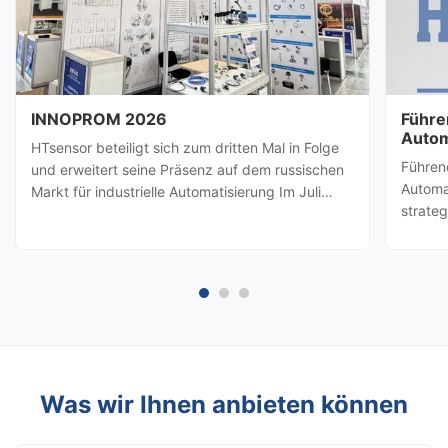
INNOPROM 2026
Führe
Autom
HTsensor beteiligt sich zum dritten Mal in Folge
HTsen
Führen
und erweitert seine Präsenz auf dem russischen
Partn
Automa
Markt für industrielle Automatisierung Im Juli
strate
2026, Baoji Hengtong Electronics Co., Ltd.
besuch
(HTsensor)wurde von derHandelsbehörde der
amerik
Provinz ShaanxiSie werden sich der Shaanxi-
Prozes
Geschäftsdelegation ...
(Baoji 
möglic
Was wir Ihnen anbieten können