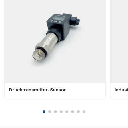
Drucktransmitter-Sensor
Indus