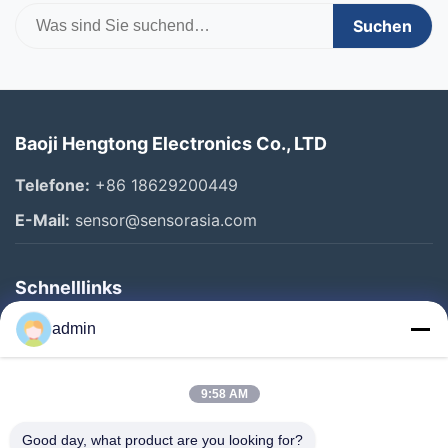
Suchen
Baoji Hengtong Electronics Co., LTD
Telefone:
+86 18629200449
E-Mail:
sensor@sensorasia.com
Schnelllinks
Haus
admin
Produkte
9:58 AM
VR-Show
Über Uns
Good day, what product are you looking for?