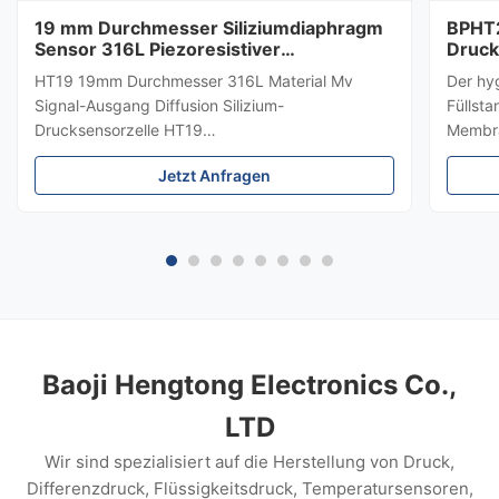
19 mm Durchmesser Siliziumdiaphragm
BPHT2
Sensor 316L Piezoresistiver
Druck
Drucksensor
HT19 19mm Durchmesser 316L Material Mv
Der hy
Signal-Ausgang Diffusion Silizium-
Füllst
Drucksensorzelle HT19
Membra
PiezoresistiveSiliziumDrucksensor Einführung
hygien
Jetzt Anfragen
eines 15mm-Siliziumdrucksensors: HT19
Medium
piezoresistiver Silizium-Drucksensor, der
±0,5 %
Hauptbestandteil ist ein hochstabiles
Edelsta
Diffusreflexions-Silizium-Sensor.Das ...
die Me
Lebens
und Au
Baoji Hengtong Electronics Co.,
LTD
Wir sind spezialisiert auf die Herstellung von Druck,
Differenzdruck, Flüssigkeitsdruck, Temperatursensoren,