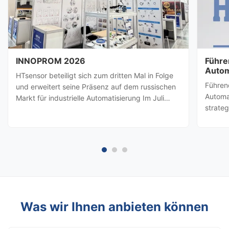
INNOPROM 2026
Führe
Autom
HTsensor beteiligt sich zum dritten Mal in Folge
HTsen
Führen
und erweitert seine Präsenz auf dem russischen
Partn
Automa
Markt für industrielle Automatisierung Im Juli
strate
2026, Baoji Hengtong Electronics Co., Ltd.
besuch
(HTsensor)wurde von derHandelsbehörde der
amerik
Provinz ShaanxiSie werden sich der Shaanxi-
Prozes
Geschäftsdelegation ...
(Baoji 
möglic
Was wir Ihnen anbieten können