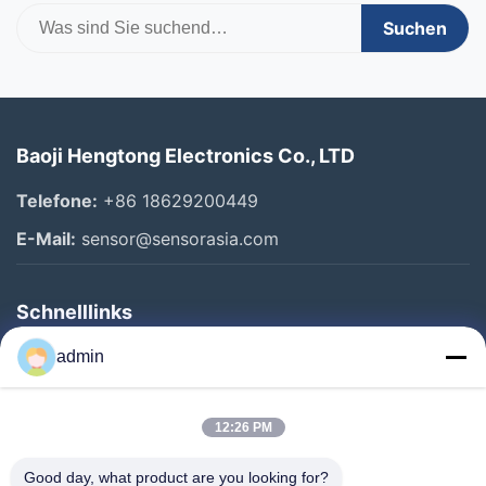
Suchen
Baoji Hengtong Electronics Co., LTD
Telefone:
+86 18629200449
E-Mail:
sensor@sensorasia.com
Schnelllinks
Haus
admin
Produkte
12:26 PM
VR-Show
Über Uns
Good day, what product are you looking for?