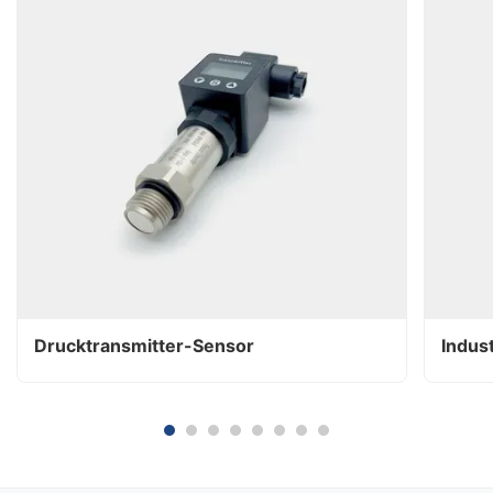
Drucktransmitter-Sensor
Indus