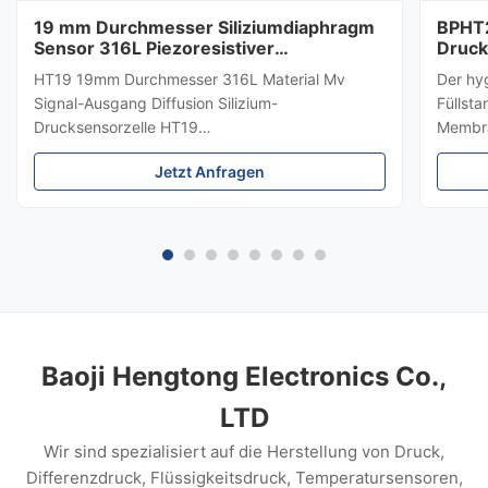
19 mm Durchmesser Siliziumdiaphragm
BPHT2
Sensor 316L Piezoresistiver
Druck
Drucksensor
HT19 19mm Durchmesser 316L Material Mv
Der hy
Signal-Ausgang Diffusion Silizium-
Füllst
Drucksensorzelle HT19
Membra
PiezoresistiveSiliziumDrucksensor Einführung
hygien
Jetzt Anfragen
eines 15mm-Siliziumdrucksensors: HT19
Medium
piezoresistiver Silizium-Drucksensor, der
±0,5 %
Hauptbestandteil ist ein hochstabiles
Edelsta
Diffusreflexions-Silizium-Sensor.Das ...
die Me
Lebens
und Au
Baoji Hengtong Electronics Co.,
LTD
Wir sind spezialisiert auf die Herstellung von Druck,
Differenzdruck, Flüssigkeitsdruck, Temperatursensoren,