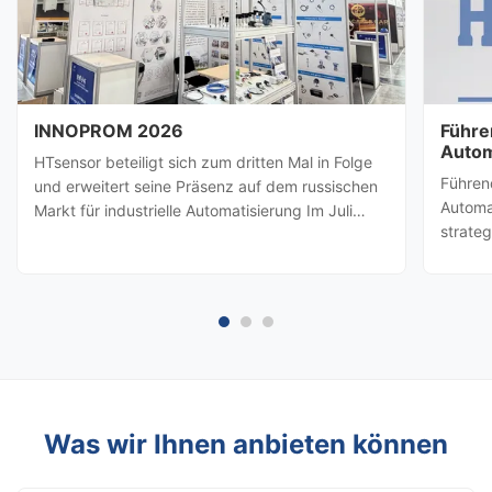
INNOPROM 2026
Führe
Autom
HTsensor beteiligt sich zum dritten Mal in Folge
HTsen
Führen
und erweitert seine Präsenz auf dem russischen
Partn
Automa
Markt für industrielle Automatisierung Im Juli
strate
2026, Baoji Hengtong Electronics Co., Ltd.
besuch
(HTsensor)wurde von derHandelsbehörde der
amerik
Provinz ShaanxiSie werden sich der Shaanxi-
Prozes
Geschäftsdelegation ...
(Baoji 
möglic
Was wir Ihnen anbieten können