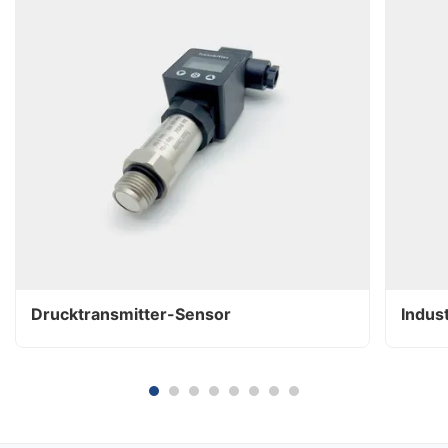
Drucktransmitter-Sensor
Indus