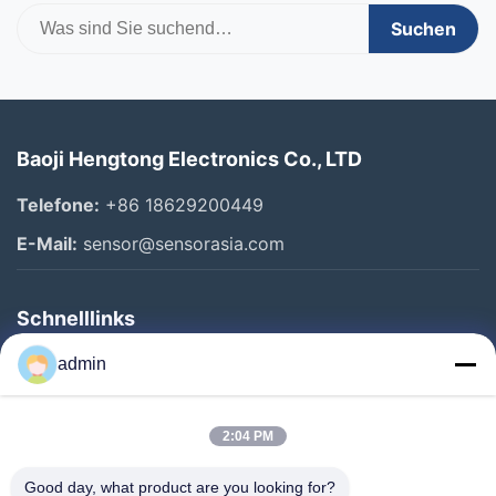
Suchen
Baoji Hengtong Electronics Co., LTD
Telefone:
+86 18629200449
E-Mail:
sensor@sensorasia.com
Schnelllinks
Haus
admin
Produkte
2:04 PM
VR-Show
Über Uns
Good day, what product are you looking for?