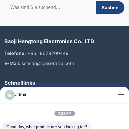
Suchen
Baoji Hengtong Electronics Co., LTD
Telefone:
+86 18629200449
E-Mail:
sensor@sensorasia.com
Schnelllinks
Haus
admin
Produkte
3:24 AM
VR-Show
Über Uns
Good day, what product are you looking for?