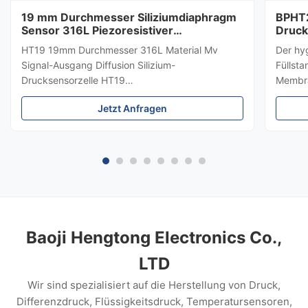
19 mm Durchmesser Siliziumdiaphragm
BPHT2
Sensor 316L Piezoresistiver
Druck
Drucksensor
HT19 19mm Durchmesser 316L Material Mv
Der hy
Signal-Ausgang Diffusion Silizium-
Füllst
Drucksensorzelle HT19
Membra
PiezoresistiveSiliziumDrucksensor Einführung
hygien
Jetzt Anfragen
eines 15mm-Siliziumdrucksensors: HT19
Medium
piezoresistiver Silizium-Drucksensor, der
±0,5 %
Hauptbestandteil ist ein hochstabiles
Edelsta
Diffusreflexions-Silizium-Sensor.Das ...
die Me
Lebens
und Au
Baoji Hengtong Electronics Co.,
LTD
Wir sind spezialisiert auf die Herstellung von Druck,
Differenzdruck, Flüssigkeitsdruck, Temperatursensoren,