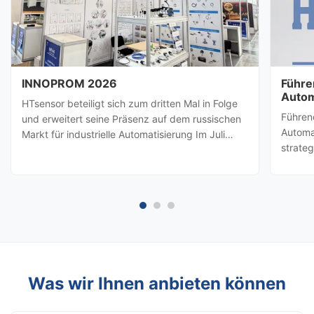
INNOPROM 2026
Führe
Autom
HTsensor beteiligt sich zum dritten Mal in Folge
HTsen
Führen
und erweitert seine Präsenz auf dem russischen
Partn
Automa
Markt für industrielle Automatisierung Im Juli
strate
2026, Baoji Hengtong Electronics Co., Ltd.
besuch
(HTsensor)wurde von derHandelsbehörde der
amerik
Provinz ShaanxiSie werden sich der Shaanxi-
Prozes
Geschäftsdelegation ...
(Baoji 
möglic
Was wir Ihnen anbieten können