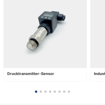
Drucktransmitter-Sensor
Indus