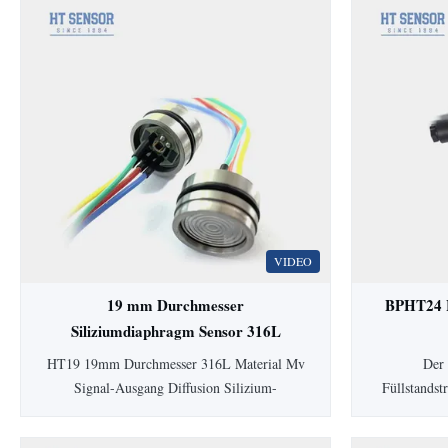
VIDEO
19 mm Durchmesser
BPHT24 H
Siliziumdiaphragm Sensor 316L
Piezoresistiver Drucksensor
Füll
HT19 19mm Durchmesser 316L Material Mv
Der 
Signal-Ausgang Diffusion Silizium-
Füllstands
Drucksensorzelle HT19
Membran ve
PiezoresistiveSiliziumDrucksensor
für hy