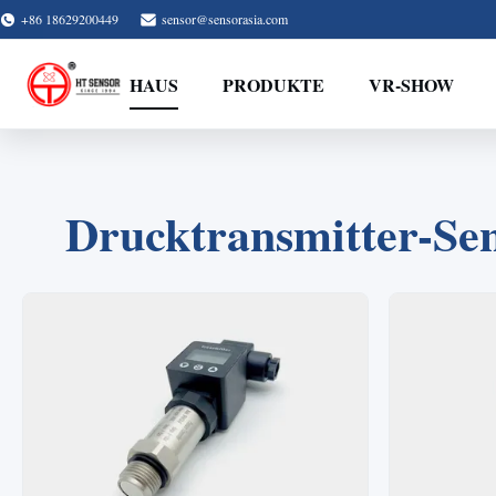
+86 18629200449
sensor@sensorasia.com
HAUS
PRODUKTE
VR-SHOW
Drucktransmitter-Sen