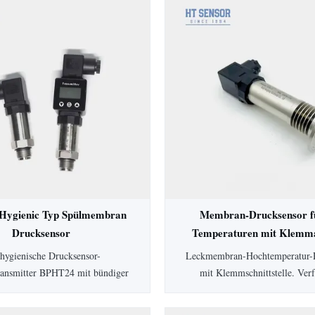
ygienic Typ Spülmembran
Membran-Drucksensor f
Drucksensor
Temperaturen mit Klemma
standsdrucktransmitter
Drucktransmitter
hygienische Drucksensor-
Leckmembran-Hochtemperatur-
transmitter BPHT24 mit bündiger
mit Klemmschnittstelle. Ver
rfügt über eine 316L-Membran
Schutzart IP65, 0,5 % Genauigk
gienische Anwendungen, die
Gehäuse und anpassbare Optione