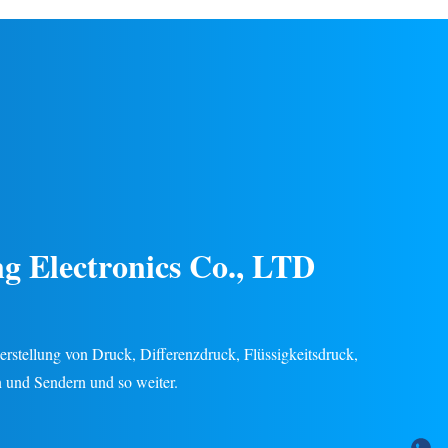
it für
Chemie- und Energieindustrie.
endungen in
Edelstahlkonstruktion, stabile Leistung,
eindustrie.
mehrere Ausgangssignale (4–20 mA, 0–5 V
ügbar.
usw.), 24 Monate Garantie.
Kundenspezifisches OEM/ODM verfügbar.
g Electronics Co., LTD
 Herstellung von Druck, Differenzdruck, Flüssigkeitsdruck,
 und Sendern und so weiter.