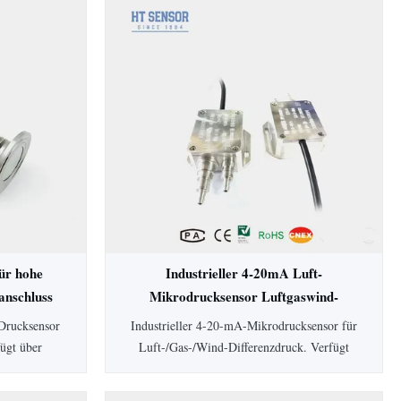
ür hohe
Industrieller 4-20mA Luft-
nschluss
Mikrodrucksensor Luftgaswind-
Differenzdrucktransmitter
Drucksensor
Industrieller 4-20-mA-Mikrodrucksensor für
fügt über
Luft-/Gas-/Wind-Differenzdruck. Verfügt
eit, SS304-
über eine Genauigkeit von 0,5 %, IP65-
n. Ideal für
Schutz, Aluminiumgehäuse und einen großen