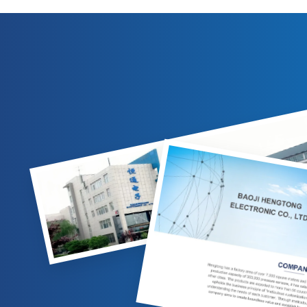
Schutz, 304-SS-Gehäuse und 4–20 mA/0–10
eine strikt
VDC-Ausgänge. Geeignet für die
Gas-/Flüssigkeitsmessung in der Erdöl-,
Ausgangs-/
Chemie- und Energieindustrie. Anpassbare
C
Optionen verfügbar.
Hy