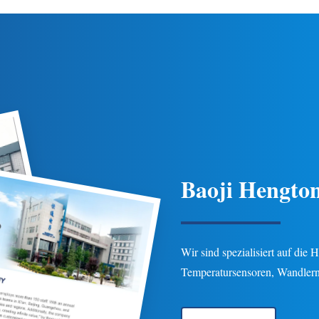
e Temperaturkompensation, IP65-
gewährleistet Langlebigke
Schutz und mehrere
Gas-/Flüssigkeitspipeline-Anw
Verbindungsoptionen für Erdöl-,
der Erdöl-, Chemie- und Energi
hemie-, Energie- und
Anpassbare Optionen verf
drologieanwendungen.
Baoji Hengton
Wir sind spezialisiert auf die
Temperatursensoren, Wandlern