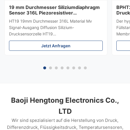
19 mm Durchmesser Siliziumdiaphragm
BPHT2
Sensor 316L Piezoresistiver
Druck
Drucksensor
HT19 19mm Durchmesser 316L Material Mv
Der hy
Signal-Ausgang Diffusion Silizium-
Füllst
Drucksensorzelle HT19
Membra
PiezoresistiveSiliziumDrucksensor Einführung
hygien
Jetzt Anfragen
eines 15mm-Siliziumdrucksensors: HT19
Medium
piezoresistiver Silizium-Drucksensor, der
±0,5 %
Hauptbestandteil ist ein hochstabiles
Edelsta
Diffusreflexions-Silizium-Sensor.Das ...
die Me
Lebens
und Au
Baoji Hengtong Electronics Co.,
LTD
Wir sind spezialisiert auf die Herstellung von Druck,
Differenzdruck, Flüssigkeitsdruck, Temperatursensoren,