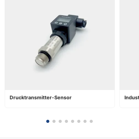
Drucktransmitter-Sensor
Indus