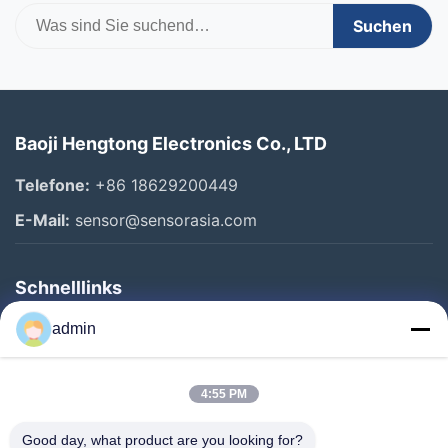
Suchen
Baoji Hengtong Electronics Co., LTD
Telefone:
+86 18629200449
E-Mail:
sensor@sensorasia.com
Schnelllinks
Haus
admin
Produkte
4:55 PM
VR-Show
Über Uns
Good day, what product are you looking for?