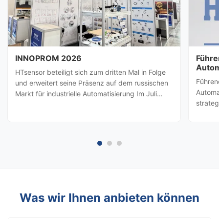
INNOPROM 2026
Führe
Autom
HTsensor beteiligt sich zum dritten Mal in Folge
HTsen
Führen
und erweitert seine Präsenz auf dem russischen
Partn
Automa
Markt für industrielle Automatisierung Im Juli
strate
2026, Baoji Hengtong Electronics Co., Ltd.
besuch
(HTsensor)wurde von derHandelsbehörde der
amerik
Provinz ShaanxiSie werden sich der Shaanxi-
Prozes
Geschäftsdelegation ...
(Baoji 
möglic
Was wir Ihnen anbieten können