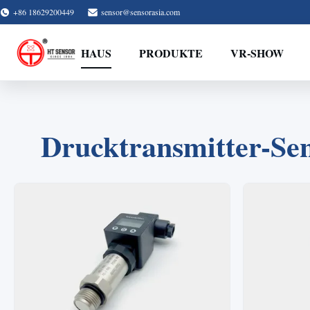
+86 18629200449
sensor@sensorasia.com
HAUS
PRODUKTE
VR-SHOW
Drucktransmitter-Sen