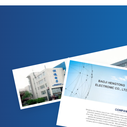
Schutz, 304-SS-Gehäuse und 4–20 mA/0–10
eine strikt
VDC-Ausgänge. Geeignet für die
Gas-/Flüssigkeitsmessung in der Erdöl-,
Ausgangs-/
Chemie- und Energieindustrie. Anpassbare
C
Optionen verfügbar.
Hy