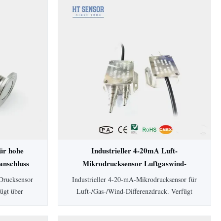
ür hohe
Industrieller 4-20mA Luft-
nschluss
Mikrodrucksensor Luftgaswind-
Differenzdrucktransmitter
Drucksensor
Industrieller 4-20-mA-Mikrodrucksensor für
fügt über
Luft-/Gas-/Wind-Differenzdruck. Verfügt
eit, SS304-
über eine Genauigkeit von 0,5 %, IP65-
n. Ideal für
Schutz, Aluminiumgehäuse und einen großen