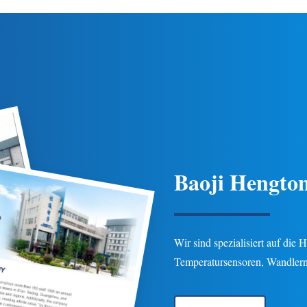
e Temperaturkompensation, IP65-
gewährleistet Langlebigke
Schutz und mehrere
Gas-/Flüssigkeitspipeline-Anw
Verbindungsoptionen für Erdöl-,
der Erdöl-, Chemie- und Energi
hemie-, Energie- und
Anpassbare Optionen verf
drologieanwendungen.
Baoji Hengton
Wir sind spezialisiert auf die
Temperatursensoren, Wandlern