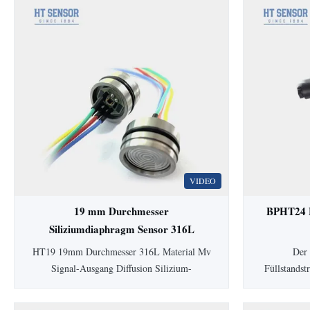
VIDEO
19 mm Durchmesser
BPHT24 H
Siliziumdiaphragm Sensor 316L
Piezoresistiver Drucksensor
Füll
HT19 19mm Durchmesser 316L Material Mv
Der 
Signal-Ausgang Diffusion Silizium-
Füllstands
Drucksensorzelle HT19
Membran ve
PiezoresistiveSiliziumDrucksensor
für hy