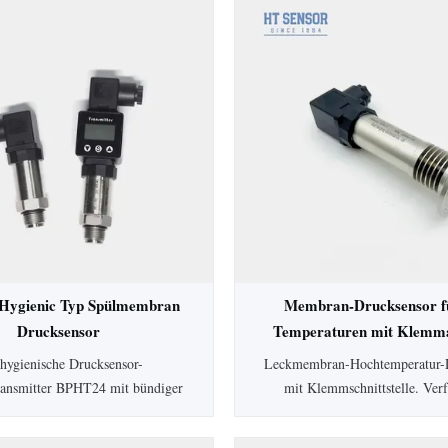
ygienic Typ Spülmembran
Membran-Drucksensor f
Drucksensor
Temperaturen mit Klemma
standsdrucktransmitter
Drucktransmitter
hygienische Drucksensor-
Leckmembran-Hochtemperatur-
transmitter BPHT24 mit bündiger
mit Klemmschnittstelle. Ver
rfügt über eine 316L-Membran
Schutzart IP65, 0,5 % Genauigk
gienische Anwendungen, die
Gehäuse und anpassbare Optione