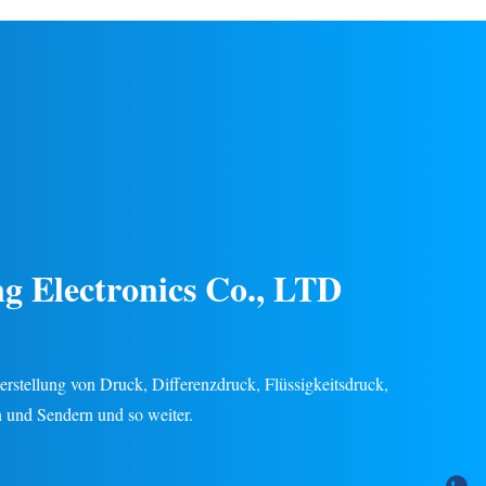
it für
Chemie- und Energieindustrie.
endungen in
Edelstahlkonstruktion, stabile Leistung,
eindustrie.
mehrere Ausgangssignale (4–20 mA, 0–5 V
ügbar.
usw.), 24 Monate Garantie.
Kundenspezifisches OEM/ODM verfügbar.
g Electronics Co., LTD
 Herstellung von Druck, Differenzdruck, Flüssigkeitsdruck,
 und Sendern und so weiter.