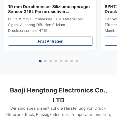
19 mm Durchmesser Siliziumdiaphragm
BPHT2
Sensor 316L Piezoresistiver
Druck
Drucksensor
HT19 19mm Durchmesser 316L Material Mv
Der hy
Signal-Ausgang Diffusion Silizium-
Füllst
Drucksensorzelle HT19
Membra
PiezoresistiveSiliziumDrucksensor Einführung
hygien
Jetzt Anfragen
eines 15mm-Siliziumdrucksensors: HT19
Medium
piezoresistiver Silizium-Drucksensor, der
±0,5 %
Hauptbestandteil ist ein hochstabiles
Edelsta
Diffusreflexions-Silizium-Sensor.Das ...
die Me
Lebens
und Au
Baoji Hengtong Electronics Co.,
LTD
Wir sind spezialisiert auf die Herstellung von Druck,
Differenzdruck, Flüssigkeitsdruck, Temperatursensoren,