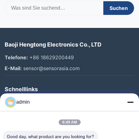
Suchen
Baoji Hengtong Electronics Co., LTD
Telefone:
+86 18629200449
E-Mail:
sensor@sensorasia.com
Schnelllinks
Haus
admin
Produkte
6:49 AM
VR-Show
Über Uns
Good day, what product are you looking for?