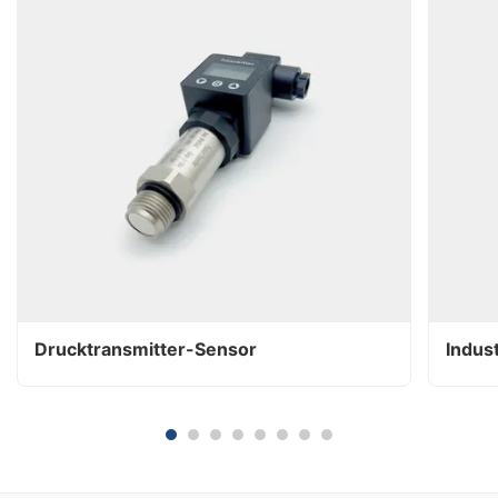
Drucktransmitter-Sensor
Indus