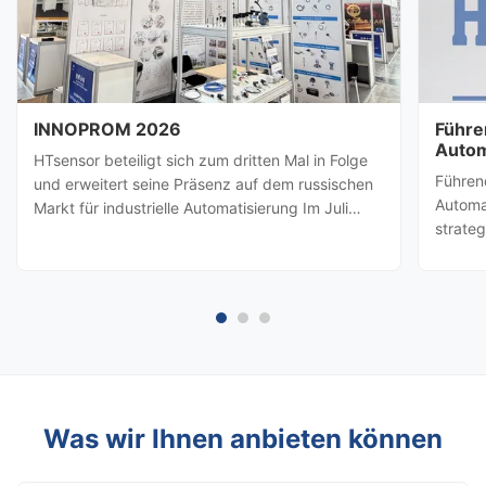
INNOPROM 2026
Führe
Autom
HTsensor beteiligt sich zum dritten Mal in Folge
HTsen
Führen
und erweitert seine Präsenz auf dem russischen
Partn
Automa
Markt für industrielle Automatisierung Im Juli
strate
2026, Baoji Hengtong Electronics Co., Ltd.
besuch
(HTsensor)wurde von derHandelsbehörde der
amerik
Provinz ShaanxiSie werden sich der Shaanxi-
Prozes
Geschäftsdelegation ...
(Baoji 
möglic
Was wir Ihnen anbieten können