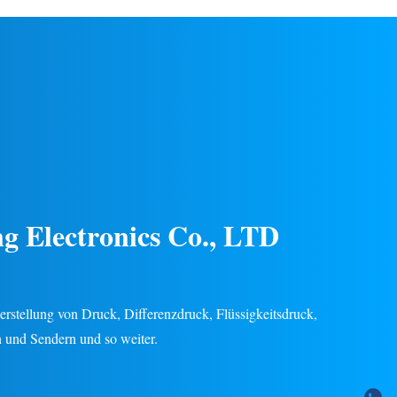
it für
Chemie- und Energieindustrie.
endungen in
Edelstahlkonstruktion, stabile Leistung,
eindustrie.
mehrere Ausgangssignale (4–20 mA, 0–5 V
ügbar.
usw.), 24 Monate Garantie.
Kundenspezifisches OEM/ODM verfügbar.
g Electronics Co., LTD
 Herstellung von Druck, Differenzdruck, Flüssigkeitsdruck,
 und Sendern und so weiter.