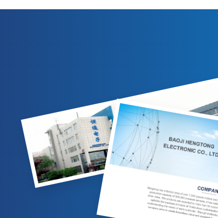
Schutz, 304-SS-Gehäuse und 4–20 mA/0–10
eine strikt
VDC-Ausgänge. Geeignet für die
Gas-/Flüssigkeitsmessung in der Erdöl-,
Ausgangs-/
Chemie- und Energieindustrie. Anpassbare
C
Optionen verfügbar.
Hy