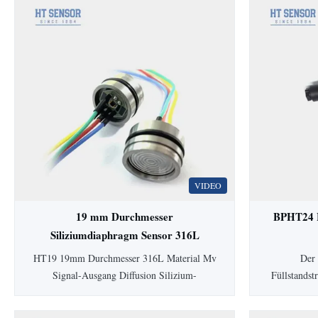
VIDEO
19 mm Durchmesser
BPHT24 H
Siliziumdiaphragm Sensor 316L
Piezoresistiver Drucksensor
Füll
HT19 19mm Durchmesser 316L Material Mv
Der 
Signal-Ausgang Diffusion Silizium-
Füllstands
Drucksensorzelle HT19
Membran ve
PiezoresistiveSiliziumDrucksensor
für hy