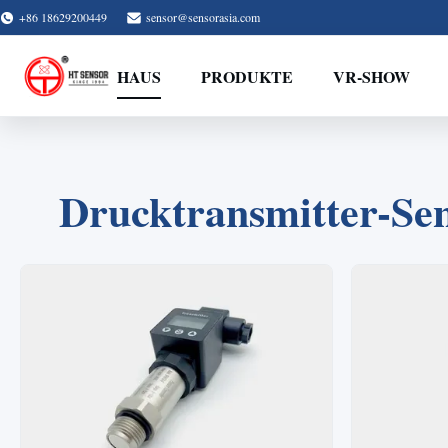
+86 18629200449
sensor@sensorasia.com
HAUS
PRODUKTE
VR-SHOW
Drucktransmitter-Sen