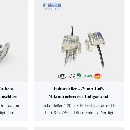
ür hohe
Industrieller 4-20mA Luft-
nschluss
Mikrodrucksensor Luftgaswind-
Differenzdrucktransmitter
Drucksensor
Industrieller 4-20-mA-Mikrodrucksensor für
fügt über
Luft-/Gas-/Wind-Differenzdruck. Verfügt
eit, SS304-
über eine Genauigkeit von 0,5 %, IP65-
n. Ideal für
Schutz, Aluminiumgehäuse und einen großen