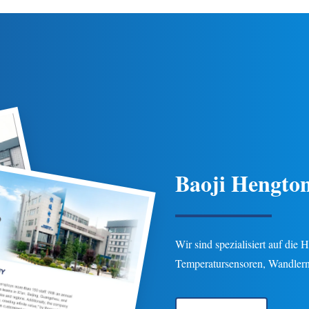
e Temperaturkompensation, IP65-
gewährleistet Langlebigke
Schutz und mehrere
Gas-/Flüssigkeitspipeline-Anw
Verbindungsoptionen für Erdöl-,
der Erdöl-, Chemie- und Energi
hemie-, Energie- und
Anpassbare Optionen verf
drologieanwendungen.
Baoji Hengton
Wir sind spezialisiert auf die
Temperatursensoren, Wandlern