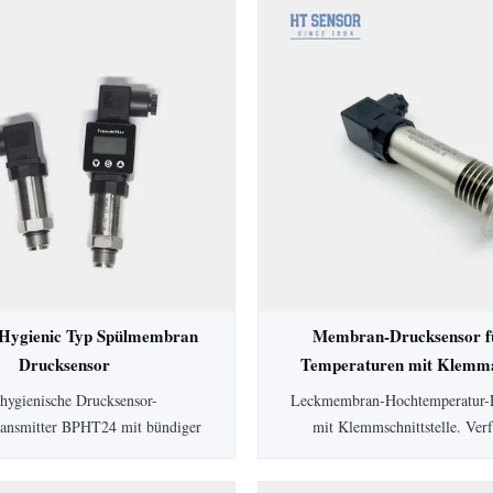
ygienic Typ Spülmembran
Membran-Drucksensor f
Drucksensor
Temperaturen mit Klemma
standsdrucktransmitter
Drucktransmitter
hygienische Drucksensor-
Leckmembran-Hochtemperatur-
transmitter BPHT24 mit bündiger
mit Klemmschnittstelle. Ver
rfügt über eine 316L-Membran
Schutzart IP65, 0,5 % Genauigk
gienische Anwendungen, die
Gehäuse und anpassbare Optione