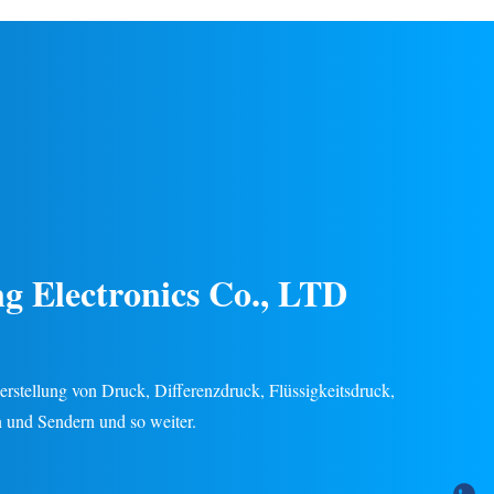
it für
Chemie- und Energieindustrie.
endungen in
Edelstahlkonstruktion, stabile Leistung,
eindustrie.
mehrere Ausgangssignale (4–20 mA, 0–5 V
ügbar.
usw.), 24 Monate Garantie.
Kundenspezifisches OEM/ODM verfügbar.
g Electronics Co., LTD
 Herstellung von Druck, Differenzdruck, Flüssigkeitsdruck,
 und Sendern und so weiter.