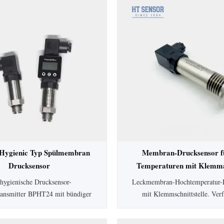
ygienic Typ Spülmembran
Membran-Drucksensor f
Drucksensor
Temperaturen mit Klemma
standsdrucktransmitter
Drucktransmitter
hygienische Drucksensor-
Leckmembran-Hochtemperatur-
transmitter BPHT24 mit bündiger
mit Klemmschnittstelle. Ver
rfügt über eine 316L-Membran
Schutzart IP65, 0,5 % Genauigk
gienische Anwendungen, die
Gehäuse und anpassbare Optione