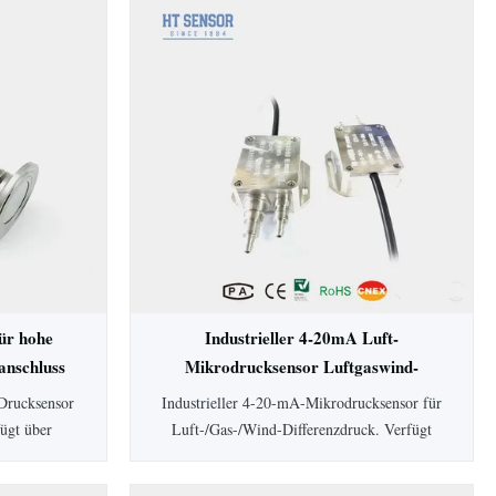
ür hohe
Industrieller 4-20mA Luft-
nschluss
Mikrodrucksensor Luftgaswind-
Differenzdrucktransmitter
Drucksensor
Industrieller 4-20-mA-Mikrodrucksensor für
fügt über
Luft-/Gas-/Wind-Differenzdruck. Verfügt
eit, SS304-
über eine Genauigkeit von 0,5 %, IP65-
n. Ideal für
Schutz, Aluminiumgehäuse und einen großen