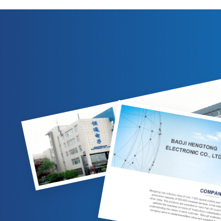
Schutz, 304-SS-Gehäuse und 4–20 mA/0–10
eine strikt
VDC-Ausgänge. Geeignet für die
Gas-/Flüssigkeitsmessung in der Erdöl-,
Ausgangs-/
Chemie- und Energieindustrie. Anpassbare
C
Optionen verfügbar.
Hy