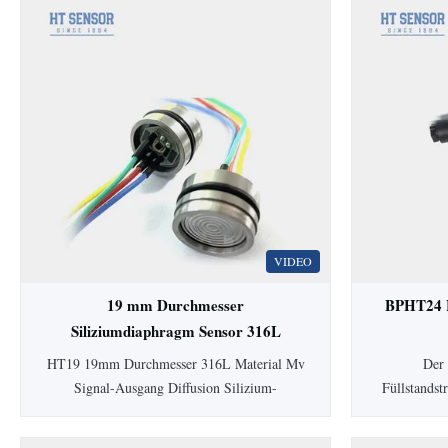
VIDEO
19 mm Durchmesser
BPHT24 H
Siliziumdiaphragm Sensor 316L
Piezoresistiver Drucksensor
Füll
HT19 19mm Durchmesser 316L Material Mv
Der 
Signal-Ausgang Diffusion Silizium-
Füllstands
Drucksensorzelle HT19
Membran ve
PiezoresistiveSiliziumDrucksensor
für hy