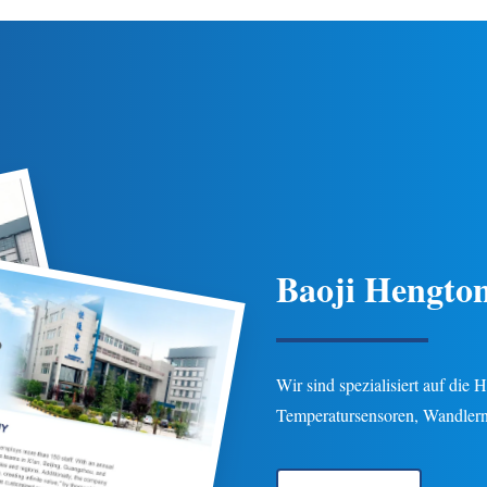
e Temperaturkompensation, IP65-
gewährleistet Langlebigke
Schutz und mehrere
Gas-/Flüssigkeitspipeline-Anw
Verbindungsoptionen für Erdöl-,
der Erdöl-, Chemie- und Energi
hemie-, Energie- und
Anpassbare Optionen verf
drologieanwendungen.
Baoji Hengton
Wir sind spezialisiert auf die
Temperatursensoren, Wandlern