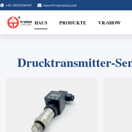
+86 18629200449
sensor@sensorasia.com
HAUS
PRODUKTE
VR-SHOW
Drucktransmitter-Sen